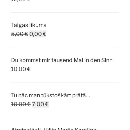
Taigas likums
Original
Current
5,00
€
0,00
€
price
price
was:
is:
Du kommst mir tausend Mal in den Sinn
5,00 €.
0,00 €.
10,00
€
Tu nāc man tūkstoškārt prātā…
Original
Current
10,00
€
7,00
€
price
price
was:
is: