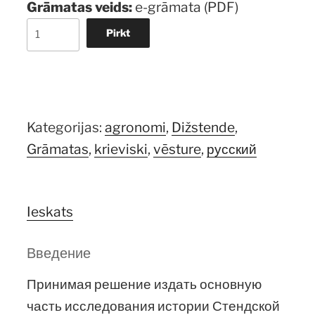
Grāmatas veids:
e-grāmata (PDF)
Витками
Pirkt
Времени.
Стендская
селекционная
станция.
Kategorijas:
agronomi
,
Dižstende
,
daudzums
Grāmatas
,
krieviski
,
vēsture
,
русский
Ieskats
Введение
Принимая решение издать основную
часть исследования истории Стендской