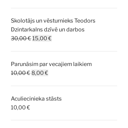
Skolotājs un vēsturnieks Teodors
Dzintarkalns dzīvē un darbos
Original
Current
30,00
€
15,00
€
price
price
was:
is:
Parunāsim par vecajiem laikiem
30,00 €.
15,00 €.
Original
Current
10,00
€
8,00
€
price
price
was:
is:
Aculiecinieka stāsts
10,00 €.
8,00 €.
10,00
€