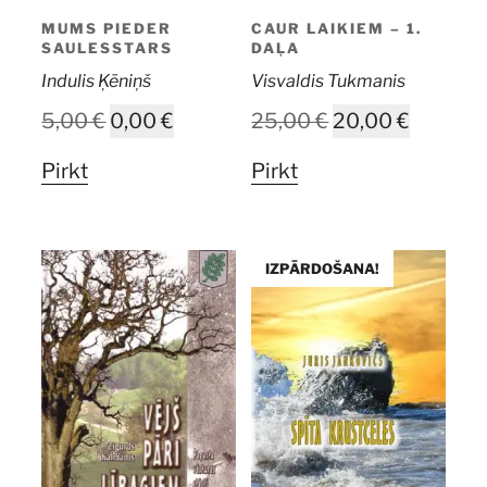
MUMS PIEDER
CAUR LAIKIEM – 1.
SAULESSTARS
DAĻA
Indulis Ķēniņš
Visvaldis Tukmanis
Original
Current
Original
Current
5,00
€
0,00
€
25,00
€
20,00
€
price
price
price
price
Pirkt
Pirkt
was:
is:
was:
is:
5,00 €.
0,00 €.
25,00 €.
20,00 €
IZPĀRDOŠANA!