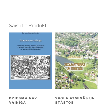
Saistītie Produkti
DZIESMA NAV
SKOLA ATMIŅĀS UN
VAINĪGA
STĀSTOS