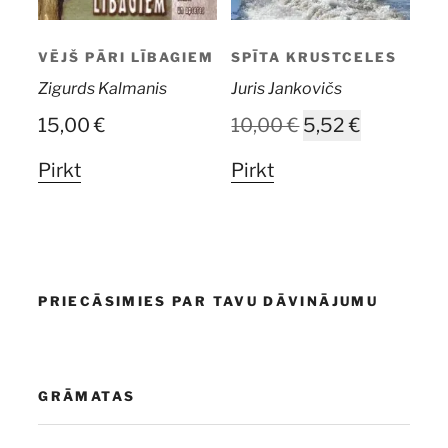
VĒJŠ PĀRI LĪBAGIEM
SPĪTA KRUSTCELES
Zigurds Kalmanis
Juris Jankovičs
Original
Current
15,00
€
10,00
€
5,52
€
price
price
Pirkt
Pirkt
was:
is:
10,00 €.
5,52 €.
PRIECĀSIMIES PAR TAVU DĀVINĀJUMU
GRĀMATAS