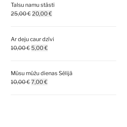
Talsu namu stāsti
Original
Current
25,00
€
20,00
€
price
price
was:
is:
Ar deju caur dzīvi
25,00 €.
20,00 €.
Original
Current
10,00
€
5,00
€
price
price
was:
is:
Mūsu mūžu dienas Sēlijā
10,00 €.
5,00 €.
Original
Current
10,00
€
7,00
€
price
price
was:
is:
10,00 €.
7,00 €.