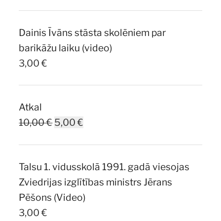
price
price
was:
is:
Dainis Īvāns stāsta skolēniem par
7,00 €.
5,00 €.
barikāžu laiku (video)
3,00
€
Atkal
Original
Current
10,00
€
5,00
€
price
price
was:
is:
Talsu 1. vidusskolā 1991. gadā viesojas
10,00 €.
5,00 €.
Zviedrijas izglītības ministrs Jērans
Pēšons (Video)
3,00
€