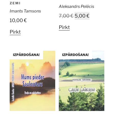
ZEMI
Aleksandrs Pelēcis
Imants Tamsons
Original
Current
7,00
€
5,00
€
10,00
€
price
price
Pirkt
was:
is:
Pirkt
7,00 €.
5,00 €.
IZPĀRDOŠANA!
IZPĀRDOŠANA!