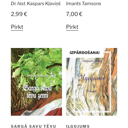
Dr. hist. Kaspars Kļaviņš
Imants Tamsons
2,99
€
7,00
€
Pirkt
Pirkt
IZPĀRDOŠANA!
SARGĀ SAVU TĒVU
ILGOJUMS