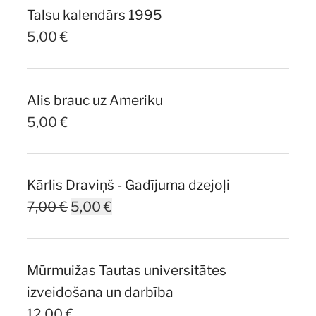
Talsu kalendārs 1995
5,00
€
Alis brauc uz Ameriku
5,00
€
Kārlis Draviņš - Gadījuma dzejoļi
Original
Current
7,00
€
5,00
€
price
price
was:
is:
Mūrmuižas Tautas universitātes
7,00 €.
5,00 €.
izveidošana un darbība
12,00
€