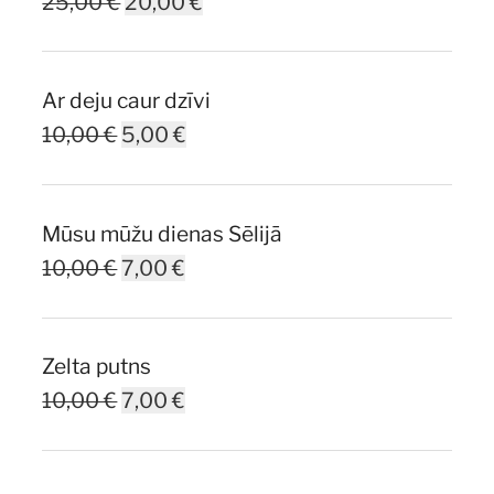
Original
Current
25,00
€
20,00
€
price
price
was:
is:
Ar deju caur dzīvi
25,00 €.
20,00 €.
Original
Current
10,00
€
5,00
€
price
price
was:
is:
Mūsu mūžu dienas Sēlijā
10,00 €.
5,00 €.
Original
Current
10,00
€
7,00
€
price
price
was:
is:
Zelta putns
10,00 €.
7,00 €.
Original
Current
10,00
€
7,00
€
price
price
was:
is: