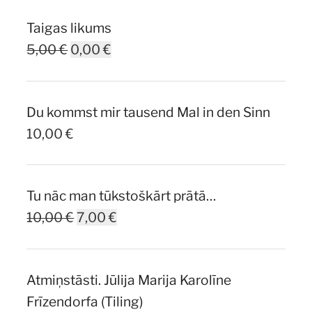
Taigas likums
Original
Current
5,00
€
0,00
€
price
price
was:
is:
Du kommst mir tausend Mal in den Sinn
5,00 €.
0,00 €.
10,00
€
Tu nāc man tūkstoškārt prātā…
Original
Current
10,00
€
7,00
€
price
price
was:
is:
Atmiņstāsti. Jūlija Marija Karolīne
10,00 €.
7,00 €.
Frīzendorfa (Tiling)