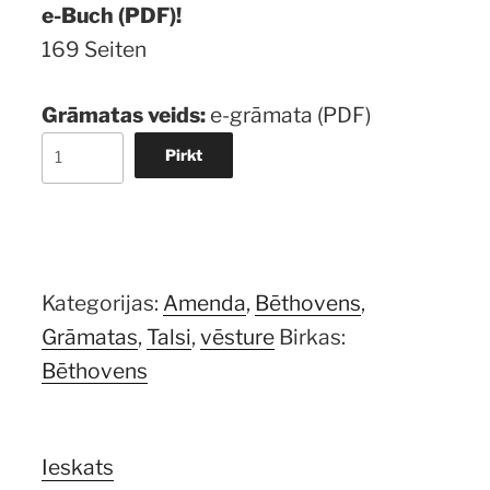
e-Buch (PDF)!
169 Seiten
Grāmatas veids:
e-grāmata (PDF)
Du
Pirkt
kommst
mir
tausend
Mal
Kategorijas:
Amenda
,
Bēthovens
,
in
Grāmatas
,
Talsi
,
vēsture
Birkas:
den
Bēthovens
Sinn
daudzums
Ieskats