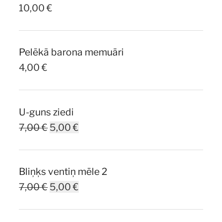
10,00
€
Pelēkā barona memuāri
4,00
€
U-guns ziedi
Original
Current
7,00
€
5,00
€
price
price
was:
is:
Bliņķs ventiņ mēle 2
7,00 €.
5,00 €.
Original
Current
7,00
€
5,00
€
price
price
was:
is: