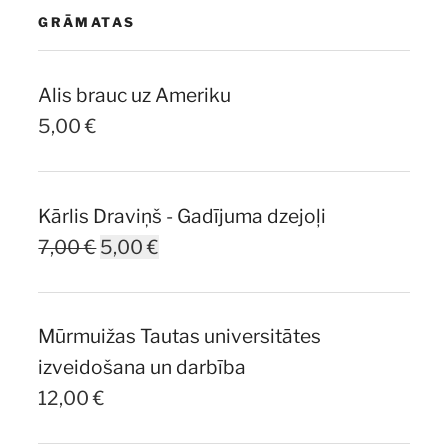
GRĀMATAS
Alis brauc uz Ameriku
5,00
€
Kārlis Draviņš - Gadījuma dzejoļi
Original
Current
7,00
€
5,00
€
price
price
was:
is:
Mūrmuižas Tautas universitātes
7,00 €.
5,00 €.
izveidošana un darbība
12,00
€