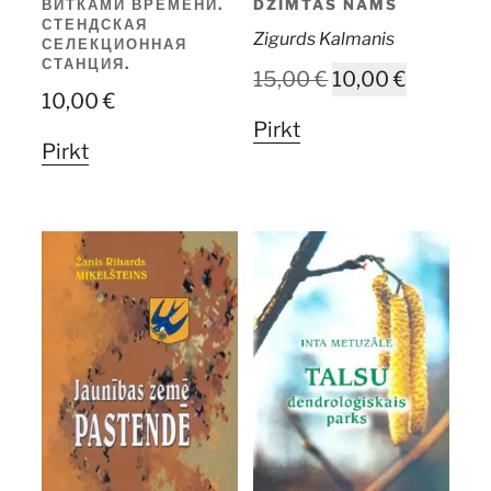
ВИТКАМИ ВРЕМЕНИ.
DZIMTAS NAMS
СТЕНДСКАЯ
Zigurds Kalmanis
СЕЛЕКЦИОННАЯ
СТАНЦИЯ.
Original
Current
15,00
€
10,00
€
10,00
€
price
price
Pirkt
was:
is:
Pirkt
15,00 €.
10,00 €.