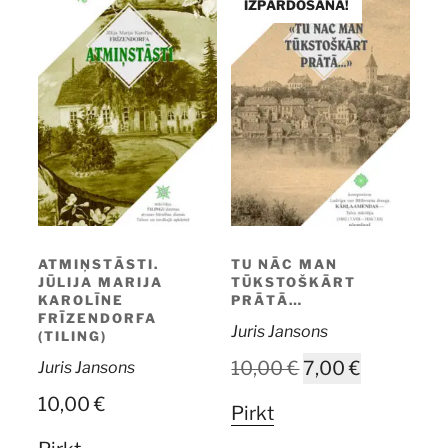
IZPĀRDOŠANA!
ATMIŅSTĀSTI.
TU NĀC MAN
JŪLIJA MARIJA
TŪKSTOŠKĀRT
KAROLĪNE
PRĀTĀ…
FRĪZENDORFA
Juris Jansons
(TILING)
Original
Current
10,00
€
7,00
€
Juris Jansons
price
price
10,00
€
Pirkt
was:
is: