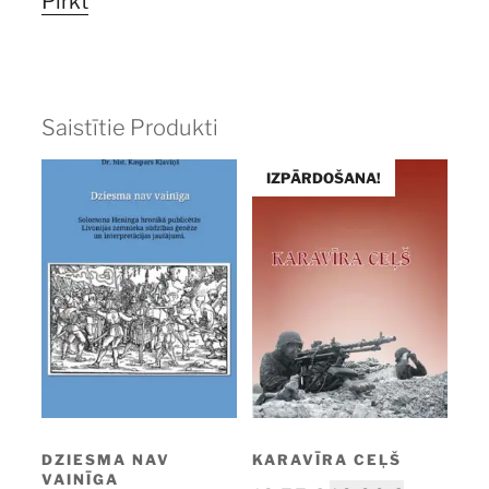
Pirkt
10,00 €.
7,00 €.
Saistītie Produkti
IZPĀRDOŠANA!
KARAVĪRA CEĻŠ
DZIESMA NAV
VAINĪGA