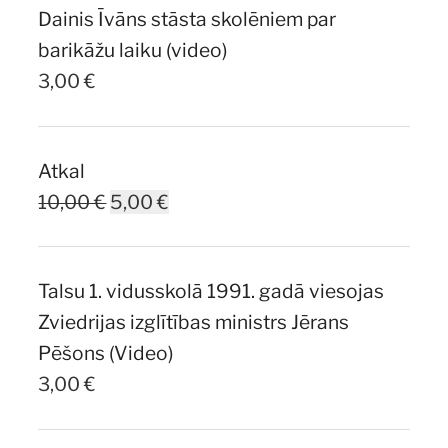
Dainis Īvāns stāsta skolēniem par
7,00 €.
5,00 €.
barikāžu laiku (video)
3,00
€
Atkal
Original
Current
10,00
€
5,00
€
price
price
was:
is:
Talsu 1. vidusskolā 1991. gadā viesojas
10,00 €.
5,00 €.
Zviedrijas izglītības ministrs Jērans
Pēšons (Video)
3,00
€