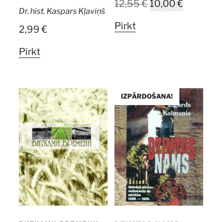
Original
Current
12,55
€
10,00
€
Dr. hist. Kaspars Kļaviņš
price
price
Pirkt
2,99
€
was:
is:
12,55 €.
10,00 €.
Pirkt
IZPĀRDOŠANA!