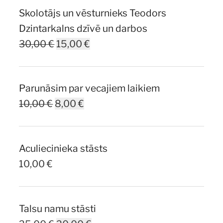
Skolotājs un vēsturnieks Teodors
Dzintarkalns dzīvē un darbos
Original
Current
30,00
€
15,00
€
price
price
was:
is:
Parunāsim par vecajiem laikiem
30,00 €.
15,00 €.
Original
Current
10,00
€
8,00
€
price
price
was:
is:
Aculiecinieka stāsts
10,00 €.
8,00 €.
10,00
€
Talsu namu stāsti