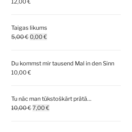
12,00
€
Taigas likums
Original
Current
5,00
€
0,00
€
price
price
was:
is:
Du kommst mir tausend Mal in den Sinn
5,00 €.
0,00 €.
10,00
€
Tu nāc man tūkstoškārt prātā…
Original
Current
10,00
€
7,00
€
price
price
was:
is: