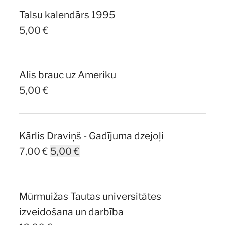
Talsu kalendārs 1995
5,00
€
Alis brauc uz Ameriku
5,00
€
Kārlis Draviņš - Gadījuma dzejoļi
Original
Current
7,00
€
5,00
€
price
price
was:
is:
Mūrmuižas Tautas universitātes
7,00 €.
5,00 €.
izveidošana un darbība