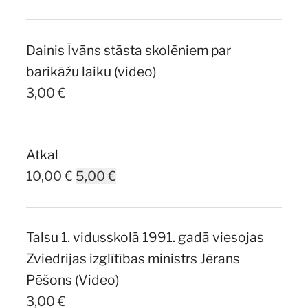
price
price
was:
is:
Dainis Īvāns stāsta skolēniem par
7,00 €.
5,00 €.
barikāžu laiku (video)
3,00
€
Atkal
Original
Current
10,00
€
5,00
€
price
price
was:
is:
Talsu 1. vidusskolā 1991. gadā viesojas
10,00 €.
5,00 €.
Zviedrijas izglītības ministrs Jērans
Pēšons (Video)
3,00
€