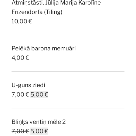
Atmiņstāsti. Jūlija Marija Karolīne
10,00 €.
7,00 €.
Frīzendorfa (Tiling)
10,00
€
Pelēkā barona memuāri
4,00
€
U-guns ziedi
Original
Current
7,00
€
5,00
€
price
price
was:
is:
Bliņķs ventiņ mēle 2
7,00 €.
5,00 €.
Original
Current
7,00
€
5,00
€