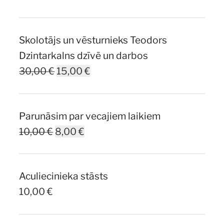
Skolotājs un vēsturnieks Teodors
Dzintarkalns dzīvē un darbos
Original
Current
30,00
€
15,00
€
price
price
was:
is:
Parunāsim par vecajiem laikiem
30,00 €.
15,00 €.
Original
Current
10,00
€
8,00
€
price
price
was:
is:
Aculiecinieka stāsts
10,00 €.
8,00 €.
10,00
€