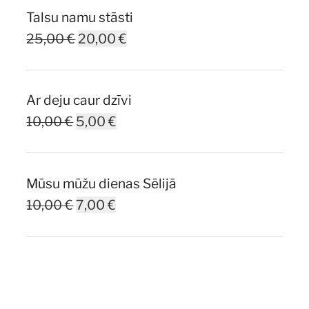
Talsu namu stāsti
Original
Current
25,00
€
20,00
€
price
price
was:
is:
Ar deju caur dzīvi
25,00 €.
20,00 €.
Original
Current
10,00
€
5,00
€
price
price
was:
is:
Mūsu mūžu dienas Sēlijā
10,00 €.
5,00 €.
Original
Current
10,00
€
7,00
€
price
price
was:
is:
10,00 €.
7,00 €.