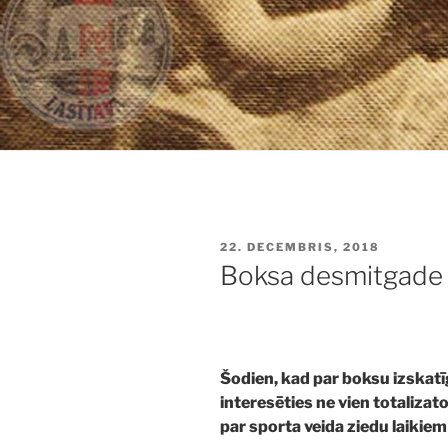
PUBLICĒTS
22. DECEMBRIS, 2018
Boksa desmitgade 
Šodien, kad par boksu izskatī
interesēties ne vien totalizato
par sporta veida ziedu laikiem