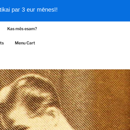
ikai par 3 eur mēnesī!
Filmas un vēsturiski kadri
Kas mēs esam?
A
ts
Menu Cart