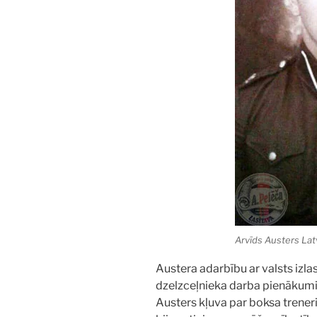
Arvīds Austers Latv
Austera adarbību ar valsts izla
dzelzceļnieka darba pienākumi
Austers kļuva par boksa treneri.