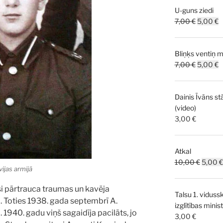
U-guns ziedi
Original
C
7,00
€
5,00
€
price
p
was:
is
Bliņķs ventiņ m
7,00 €.
5
Original
C
7,00
€
5,00
€
price
p
was:
is
Dainis Īvāns st
7,00 €.
5
(video)
3,00
€
Atkal
Origina
10,00
€
5,00
€
ijas armijā
price
was:
si pārtrauca traumas un kavēja
Talsu 1. viduss
10,00 
. Toties 1938. gada septembrī A.
izglītības mini
 1940. gadu viņš sagaidīja pacilāts, jo
3,00
€