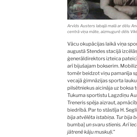
Arvīds Austers labajā malā ar dēlu And
centrā viņa māte, aizmugurē dēls Vik
Vācu okupācijas laikā viņa sport
augustā Stendes stacijā izcēlā
ģenerāldirektors izteica patei
arī bijušajam bokserim. Mobiliz
tomēr beidzot viņu pamanīja spo
vecajā ģimnāzijas sporta lauku
pilsētniekus aicināja uz boksa 
Tukuma sportistu Lagzdiņu Aust
Treneris spēja aizraut, apmācīb
biedrībā. Par to stāstīja H. Segli
bija atvēlēta istabiņa. Tur bija 
bumba]
un svaru stienis. Arī l
jātrenē kāju muskuļi.
”