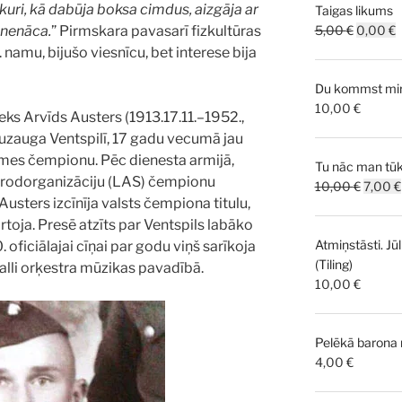
, kuri, kā dabūja boksa cimdus, aizgāja ar
Taigas likums
Original
C
5,00
€
0,00
€
 nenāca.
” Pirmskara pavasarī fizkultūras
price
p
. namu, bijušo viesnīcu, bet interese bija
was:
i
Du kommst mir 
5,00 €.
0
10,00
€
s Arvīds Austers (1913.17.11.–1952.,
uzauga Ventspilī, 17 gadu vecumā jau
emes čempionu. Pēc dienesta armijā,
Tu nāc man tūk
 arodorganizāciju (LAS) čempionu
Origina
10,00
€
7,00
€
sters izcīnīja valsts čempiona titulu,
price
oja. Presē atzīts par Ventspils labāko
was:
Atmiņstāsti. Jūl
10,00 
0. oficiālajai cīņai par godu viņš sarīkoja
(Tiling)
alli orķestra mūzikas pavadībā.
10,00
€
Pelēkā barona
4,00
€