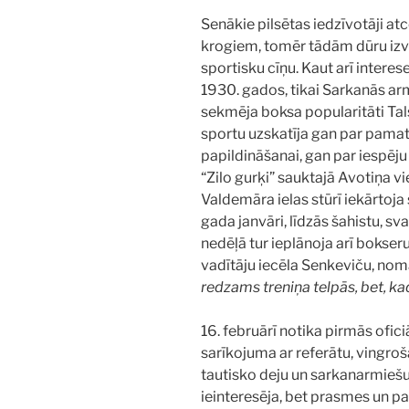
Senākie pilsētas iedzīvotāji at
krogiem, tomēr tādām dūru izv
sportisku cīņu. Kaut arī interese
1930. gados, tikai Sarkanās arm
sekmēja boksa popularitāti Tal
sportu uzskatīja gan par pamatu 
papildināšanai, gan par iespēju
“Zilo gurķi” sauktajā Avotiņa v
Valdemāra ielas stūrī iekārtoja
gada janvāri, līdzās šahistu, sva
nedēļā tur ieplānoja arī bokse
vadītāju iecēla Senkeviču, noma
redzams treniņa telpās, bet, kad
16. februārī notika pirmās ofic
sarīkojuma ar referātu, vingroš
tautisko deju un sarkanarmie
ieinteresēja, bet prasmes un p