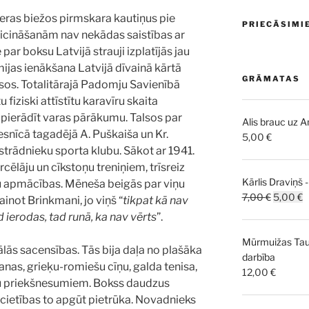
ceras biežos pirmskara kautiņus pie
PRIECĀSIMI
icināšanām nav nekādas saistības ar
 par boksu Latvijā strauji izplatījās jau
ijas ienākšana Latvijā dīvainā kārtā
GRĀMATAS
sos. Totalitārajā Padomju Savienībā
fiziski attīstītu karavīru skaita
 pierādīt varas pārākumu. Talsos par
Alis brauc uz 
iesnīcā tagadējā A. Puškaiša un Kr.
5,00
€
 strādnieku sporta klubu. Sākot ar 1941.
rcēlāju un cīkstoņu treniņiem, trīsreiz
Kārlis Draviņš 
ru apmācības. Mēneša beigās par viņu
Original
C
7,00
€
5,00
€
inot Brinkmani, jo viņš “
tikpat kā nav
price
p
 ierodas, tad runā, ka nav vērts
”.
was:
is
Mūrmuižas Taut
7,00 €.
5
iālās sacensības. Tās bija daļa no plašāka
darbība
anas, grieķu-romiešu cīņu, galda tenisa,
12,00
€
šu priekšnesumiem. Bokss daudzus
acietības to apgūt pietrūka. Novadnieks