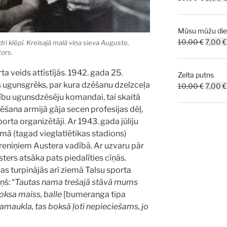
price
was:
Mūsu mūžu dien
10,00 
Origina
10,00
€
7,00
€
ri klēpī. Kreisajā malā viņa sieva Auguste,
tors.
price
was:
a veids attīstījās. 1942. gada 25.
Zelta putns
10,00 
s ugunsgrēks, par kura dzēšanu dzelzceļa
Origina
10,00
€
7,00
€
cību ugunsdzēsēju komandai, tai skaitā
price
was:
ēšana armijā gāja secen profesijas dēļ,
10,00 
rta organizētāji. Ar 1943. gada jūliju
mā (tagad vieglatlētikas stadions)
treniņiem Austera vadībā. Ar uzvaru pār
ers atsāka pats piedalīties cīņās.
as turpinājās arī ziemā Talsu sporta
ņš: “
Tautas nama trešajā stāvā mums
boksa maiss, balle
[bumeranga tipa
ecamaukla, tas boksā ļoti nepieciešams, jo