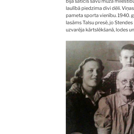
bija saticis savu mūža mīlestī
laulībā piedzima divi dēli. Viņas
pameta sporta vienību. 1940. g
lasāms Talsu presē, jo Stendes
uzvarēja kārtslēkšanā, lodes u