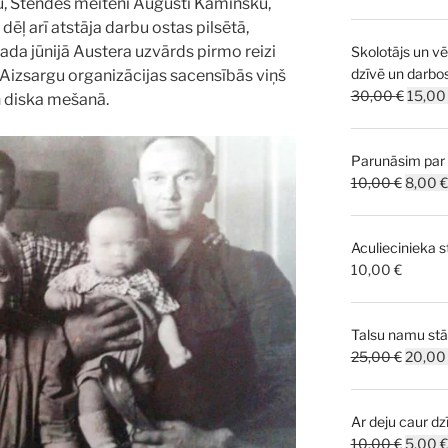
bu, Stendes meiteni Augusti Kaminsku,
 dēļ arī atstāja darbu ostas pilsētā,
ada jūnijā Austera uzvārds pirmo reizi
Skolotājs un v
dzīvē un darbo
 Aizsargu organizācijas sacensībās viņš
Origin
30,00
€
15,0
n diska mešanā.
price
was:
Parunāsim par 
30,00 
Origina
10,00
€
8,00
€
price
was:
Aculiecinieka s
10,00 
10,00
€
Talsu namu stā
Origina
25,00
€
20,0
price
was:
Ar deju caur dzī
25,00 
Origina
10,00
€
5,00
€