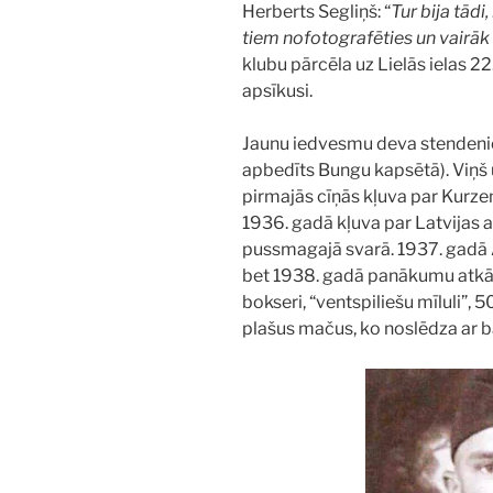
Herberts Segliņš: “
Tur bija tādi
tiem nofotografēties un vairāk
klubu pārcēla uz Lielās ielas 22
apsīkusi.
Jaunu iedvesmu deva stendeniek
apbedīts Bungu kapsētā). Viņš 
pirmajās cīņās kļuva par Kurz
1936. gadā kļuva par Latvijas
pussmagajā svarā. 1937. gadā Au
bet 1938. gadā panākumu atkārt
bokseri, “ventspiliešu mīluli”, 5
plašus mačus, ko noslēdza ar b