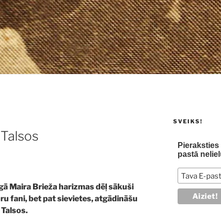
SVEIKS!
Talsos
Pierakstie
pastā neliel
gā Maira Brieža harizmas dēļ sākuši
ru fani, bet pat sievietes, atgādināšu
 Talsos.