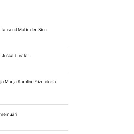
urrent
rice
s:
tausend Mal in den Sinn
,00 €.
stoškārt prātā…
l
Current
price
is:
ija Marija Karolīne Frīzendorfa
€.
7,00 €.
 memuāri