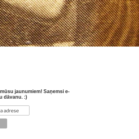
s mūsu jaunumiem! Saņemsi e-
u dāvanu. :)