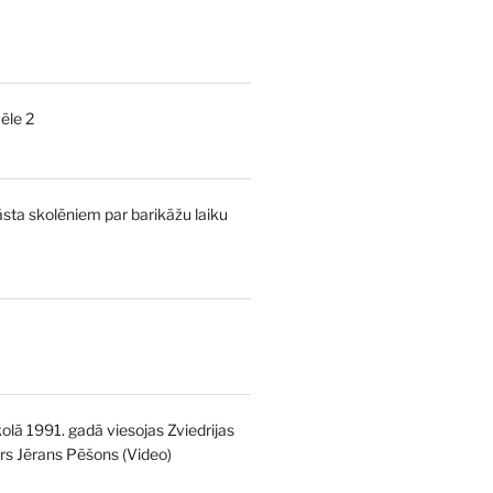
urrent
rice
:
ēle 2
,00 €.
urrent
rice
:
āsta skolēniem par barikāžu laiku
,00 €.
l
Current
price
is:
kolā 1991. gadā viesojas Zviedrijas
€.
5,00 €.
strs Jērans Pēšons (Video)