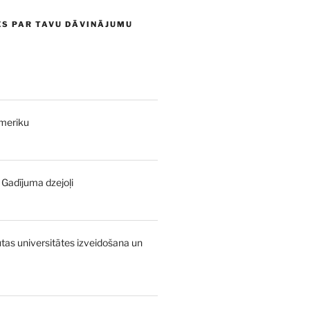
ES PAR TAVU DĀVINĀJUMU
Ameriku
- Gadījuma dzejoļi
urrent
rice
:
as universitātes izveidošana un
,00 €.