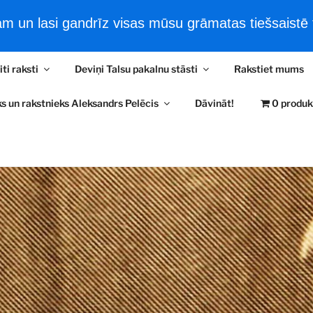
 un lasi gandrīz visas mūsu grāmatas tiešsaistē t
šsaistes filmas
Tiešsaistes e-Grāmatas
Jaunākās ziņas
iti raksti
Deviņi Talsu pakalnu stāsti
Rakstiet mums
RA PELĒČA LASĪTAV
s un rakstnieks Aleksandrs Pelēcis
Dāvināt!
0 produk
ļaudīm un kultūrvēsturi