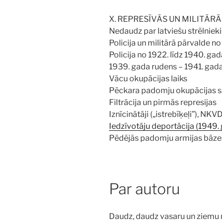
X. REPRESĪVĀS UN MILITĀR
Nedaudz par latviešu strēlnie
Policija un militārā pārvalde n
Policija no 1922. līdz 1940. ga
1939. gada rudens – 1941. gada 
Vācu okupācijas laiks
Pēckara padomju okupācijas s
Filtrācija un pirmās represijas
Iznīcinātāji („istrebīķeļi”), NK
Iedzīvotāju deportācija (1949.
Pēdējās padomju armijas bāze
Par autoru
Daudz, daudz vasaru un ziemu 