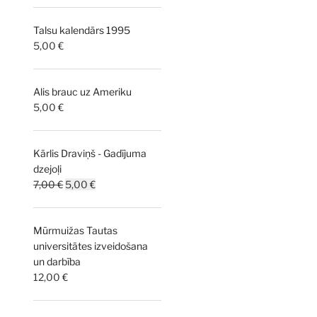
Talsu kalendārs 1995
5,00
€
Alis brauc uz Ameriku
5,00
€
Kārlis Draviņš - Gadījuma
dzejoļi
Original
Current
7,00
€
5,00
€
price
price
was:
is:
Mūrmuižas Tautas
7,00 €.
5,00 €.
universitātes izveidošana
un darbība
12,00
€