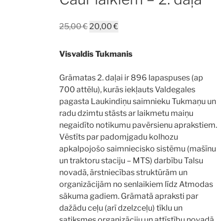
Original
Current
25,00
€
20,00
€
price
price
was:
is:
Visvaldis Tukmanis
25,00 €.
20,00 €.
Grāmatas 2. daļai ir 896 lapaspuses (ap
700 attēlu), kurās iekļauts Valdegales
pagasta Laukindiņu saimnieku Tukmaņu un
radu dzimtu stāsts ar laikmetu maiņu
negaidīto notikumu pavērsienu aprakstiem.
Vēstīts par padomjgadu kolhozu
apkalpojošo saimniecisko sistēmu (mašīnu
un traktoru staciju – MTS) darbību Talsu
novadā, ārstniecības struktūrām un
organizācijām no senlaikiem līdz Atmodas
sākuma gadiem. Grāmatā apraksti par
dažādu ceļu (arī dzelzceļu) tīklu un
satiksmes organizāciju un attīstību novadā,