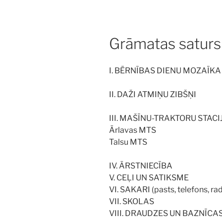
Grāmatas saturs
I. BĒRNĪBAS DIENU MOZAĪKA
II. DAŽI ATMIŅU ZIBŠŅI
III. MAŠĪNU-TRAKTORU STACI
Ārlavas MTS
Talsu MTS
IV. ĀRSTNIECĪBA
V. CEĻI UN SATIKSME
VI. SAKARI (pasts, telefons, rad
VII. SKOLAS
VIII. DRAUDZES UN BAZNĪCA