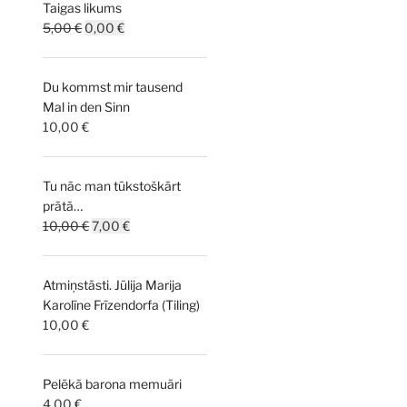
Taigas likums
Original
Current
5,00
€
0,00
€
price
price
was:
is:
Du kommst mir tausend
5,00 €.
0,00 €.
Mal in den Sinn
10,00
€
Tu nāc man tūkstoškārt
prātā…
Original
Current
10,00
€
7,00
€
price
price
was:
is:
Atmiņstāsti. Jūlija Marija
10,00 €.
7,00 €.
Karolīne Frīzendorfa (Tiling)
10,00
€
Pelēkā barona memuāri
4,00
€