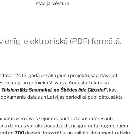
stacija
,
vēsture
ienīgi elektroniskā (PDF) formātā.
sītava” 2013. gadā uzsāka jaunu projektu, sagatavojot
es zinātāja un pētnieka Visvalža Augusta Tukmaņa
 Talsiem līdz Sasmakai, no Šķēdes līdz Ģibzdei”
, kas,
u dokumentu datus un Latvijas periodikā publicēto, sākts
pināms vien divos sējumos, kur, līdztekus interesanti
kmaņu dzimtas vairāku paaudžu dienasgrāmatu fragmentiem
jami ap
700
dažādu fotogrāfiju un unikālu dokumentu attēlu.