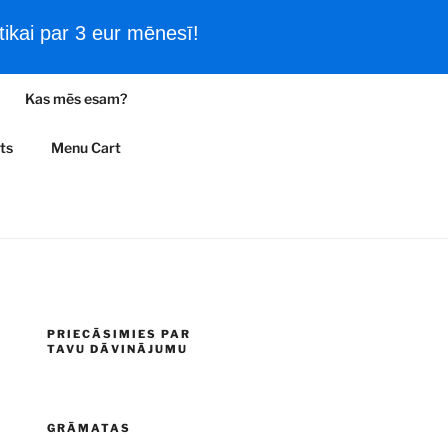
ikai par 3 eur mēnesī!
Filmas un vēsturiski kadri
Kas mēs esam?
A
ts
Menu Cart
PRIECĀSIMIES PAR
TAVU DĀVINĀJUMU
GRĀMATAS