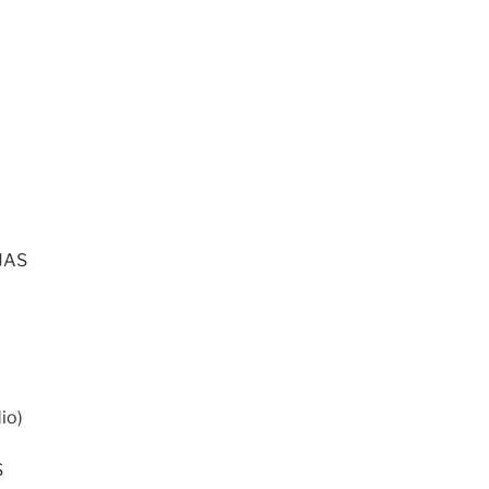
JAS
io)
S