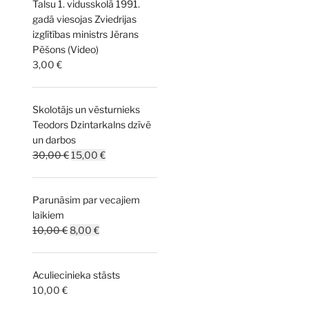
Talsu 1. vidusskolā 1991.
10,00 €.
5,00 €.
gadā viesojas Zviedrijas
izglītības ministrs Jērans
Pēšons (Video)
3,00
€
Skolotājs un vēsturnieks
Teodors Dzintarkalns dzīvē
un darbos
Original
Current
30,00
€
15,00
€
price
price
was:
is:
Parunāsim par vecajiem
30,00 €.
15,00 €.
laikiem
Original
Current
10,00
€
8,00
€
price
price
was:
is:
Aculiecinieka stāsts
10,00 €.
8,00 €.
10,00
€