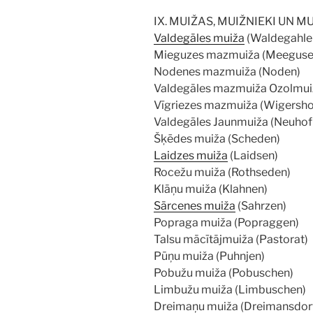
IX. MUIŽAS, MUIŽNIEKI UN M
Valdegāles muiža
(Waldegahle
Mieguzes mazmuiža (Meeguse
Nodenes mazmuiža (Noden)
Valdegāles mazmuiža Ozolmui
Vīgriezes mazmuiža (Wigersho
Valdegāles Jaunmuiža (Neuhof
Šķēdes muiža (Scheden)
Laidzes muiža
(Laidsen)
Rocežu muiža (Rothseden)
Klāņu muiža (Klahnen)
Sārcenes muiža
(Sahrzen)
Popraga muiža (Popraggen)
Talsu mācītājmuiža (Pastorat)
Pūņu muiža (Puhnjen)
Pobužu muiža (Pobuschen)
Limbužu muiža (Limbuschen)
Dreimaņu muiža (Dreimansdor