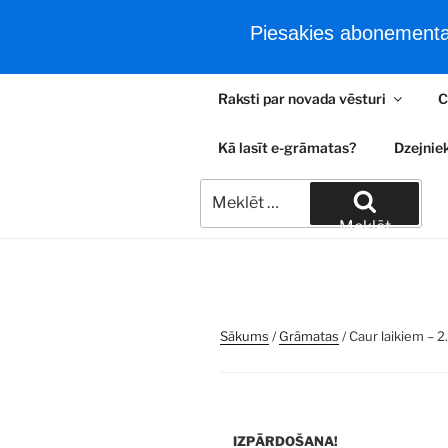
Piesakies abonementam
Sākums
e-Grāmatas
Tie
Doties
Raksti par novada vēsturi
C
uz
ALEKSAND
saturu
Kā lasīt e-grāmatas?
Dzejniek
Retas e-grāmatas par Latvijas 
Meklēt:
Meklēt
Sākums
/
Grāmatas
/ Caur laikiem – 2.
IZPĀRDOŠANA!