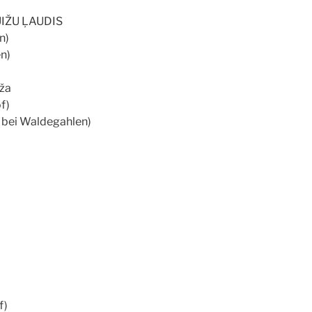
UIŽU ĻAUDIS
n)
n)
ža
f)
 bei Waldegahlen)
f)