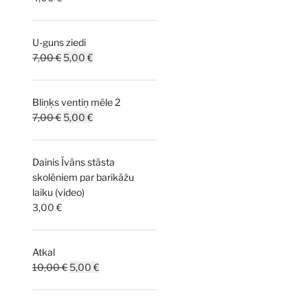
U-guns ziedi
Original
Current
7,00
€
5,00
€
price
price
was:
is:
Bliņķs ventiņ mēle 2
7,00 €.
5,00 €.
Original
Current
7,00
€
5,00
€
price
price
was:
is:
Dainis Īvāns stāsta
7,00 €.
5,00 €.
skolēniem par barikāžu
laiku (video)
3,00
€
Atkal
Original
Current
10,00
€
5,00
€
price
price
was:
is: