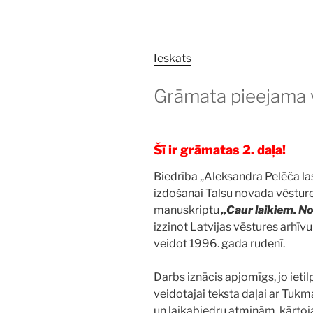
Ieskats
Grāmata pieejama v
Šī ir grāmatas 2. daļa!
Biedrība „Aleksandra Pelēča la
izdošanai Talsu novada vēstur
manuskriptu
„Caur laikiem. No
izzinot Latvijas vēstures arhīv
veidot 1996. gada rudenī.
Darbs iznācis apjomīgs, jo ietil
veidotajai teksta daļai ar Tu
un laikabiedru atmiņām, kārto