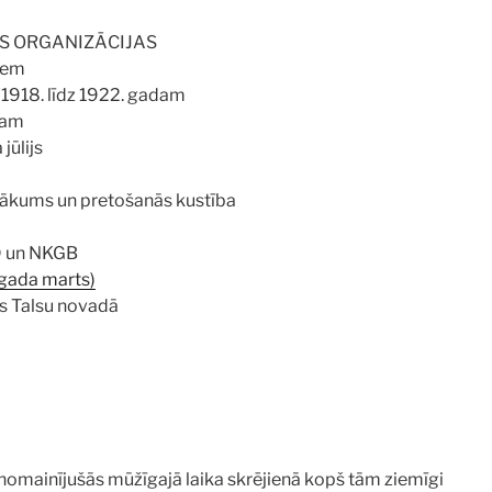
ĀS ORGANIZĀCIJAS
kiem
o 1918. līdz 1922. gadam
dam
jūlijs
ākums un pretošanās kustība
VD un NKGB
 gada marts)
s Talsu novadā
nomainījušās mūžīgajā laika skrējienā kopš tām ziemīgi