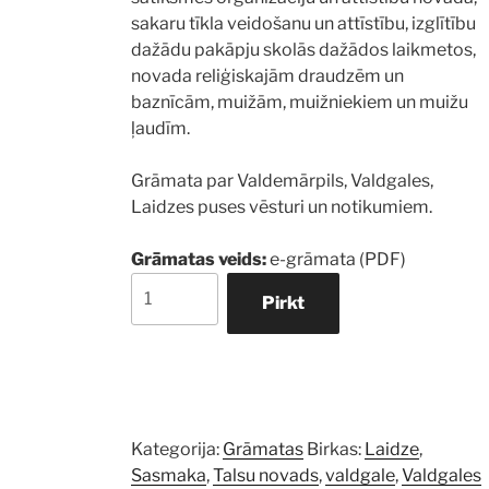
sakaru tīkla veidošanu un attīstību, izglītību
dažādu pakāpju skolās dažādos laikmetos,
novada reliģiskajām draudzēm un
baznīcām, muižām, muižniekiem un muižu
ļaudīm.
Grāmata par Valdemārpils, Valdgales,
Laidzes puses vēsturi un notikumiem.
Grāmatas veids:
e-grāmata (PDF)
Caur
Pirkt
laikiem
-
2.
daļa
daudzums
Kategorija:
Grāmatas
Birkas:
Laidze
,
Sasmaka
,
Talsu novads
,
valdgale
,
Valdgales