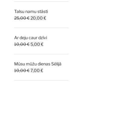
Talsu namu stāsti
Original
Current
25,00
€
20,00
€
price
price
was:
is:
Ar deju caur dzīvi
25,00 €.
20,00 €.
Original
Current
10,00
€
5,00
€
price
price
was:
is:
Mūsu mūžu dienas Sēlijā
10,00 €.
5,00 €.
Original
Current
10,00
€
7,00
€
price
price
was:
is:
10,00 €.
7,00 €.