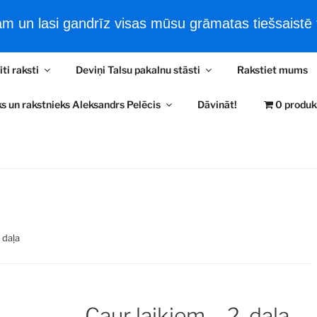
 un lasi gandrīz visas mūsu grāmatas tiešsaistē t
šsaistes filmas
Tiešsaistes e-Grāmatas
Jaunākās ziņas
iti raksti
Deviņi Talsu pakalnu stāsti
Rakstiet mums
RA PELĒČA LASĪTAV
s un rakstnieks Aleksandrs Pelēcis
Dāvināt!
0 produk
ļaudīm un kultūrvēsturi
 daļa
Caur laikiem – 2. daļa