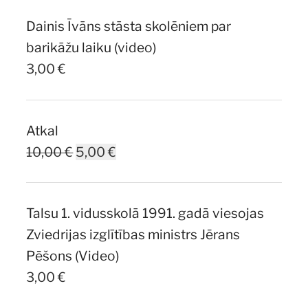
was:
is:
Dainis Īvāns stāsta skolēniem par
7,00 €.
5,00 €.
barikāžu laiku (video)
3,00
€
Atkal
Original
Current
10,00
€
5,00
€
price
price
was:
is:
Talsu 1. vidusskolā 1991. gadā viesojas
10,00 €.
5,00 €.
Zviedrijas izglītības ministrs Jērans
Pēšons (Video)
3,00
€