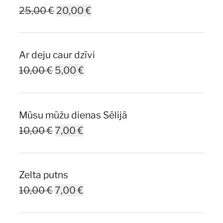
Original
Current
25,00
€
20,00
€
price
price
was:
is:
Ar deju caur dzīvi
25,00 €.
20,00 €.
Original
Current
10,00
€
5,00
€
price
price
was:
is:
Mūsu mūžu dienas Sēlijā
10,00 €.
5,00 €.
Original
Current
10,00
€
7,00
€
price
price
was:
is:
Zelta putns
10,00 €.
7,00 €.
Original
Current
10,00
€
7,00
€
price
price
was:
is: