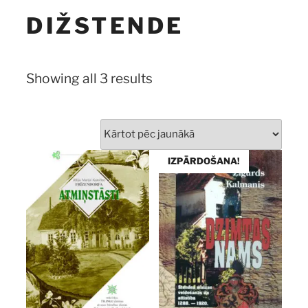
DIŽSTENDE
Sorted
Showing all 3 results
by
latest
IZPĀRDOŠANA!