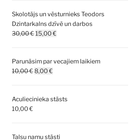
Skolotājs un vēsturnieks Teodors
Dzintarkalns dzīvē un darbos
Original
Current
30,00
€
15,00
€
price
price
was:
is:
Parunāsim par vecajiem laikiem
30,00 €.
15,00 €.
Original
Current
10,00
€
8,00
€
price
price
was:
is:
Aculiecinieka stāsts
10,00 €.
8,00 €.
10,00
€
Talsu namu stāsti