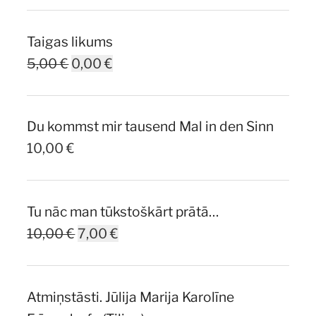
Taigas likums
Original
Current
5,00
€
0,00
€
price
price
was:
is:
Du kommst mir tausend Mal in den Sinn
5,00 €.
0,00 €.
10,00
€
Tu nāc man tūkstoškārt prātā…
Original
Current
10,00
€
7,00
€
price
price
was:
is:
Atmiņstāsti. Jūlija Marija Karolīne
10,00 €.
7,00 €.