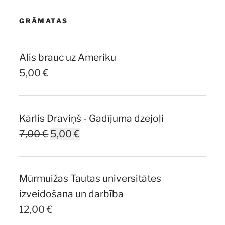
GRĀMATAS
Alis brauc uz Ameriku
5,00
€
Kārlis Draviņš - Gadījuma dzejoļi
Original
Current
7,00
€
5,00
€
price
price
was:
is:
Mūrmuižas Tautas universitātes
7,00 €.
5,00 €.
izveidošana un darbība
12,00
€