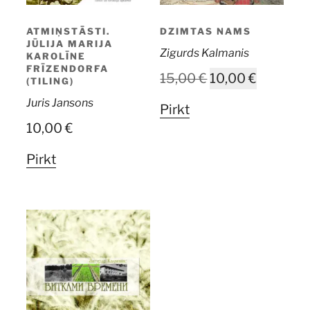
ATMIŅSTĀSTI.
DZIMTAS NAMS
JŪLIJA MARIJA
Zigurds Kalmanis
KAROLĪNE
FRĪZENDORFA
Original
Current
15,00
€
10,00
€
(TILING)
price
price
Juris Jansons
Pirkt
was:
is:
10,00
€
15,00 €.
10,00 €.
Pirkt