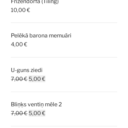
Frīzendorfa (Tiling)
10,00
€
Pelēkā barona memuāri
4,00
€
U-guns ziedi
Original
Current
7,00
€
5,00
€
price
price
was:
is:
Bliņķs ventiņ mēle 2
7,00 €.
5,00 €.
Original
Current
7,00
€
5,00
€
price
price