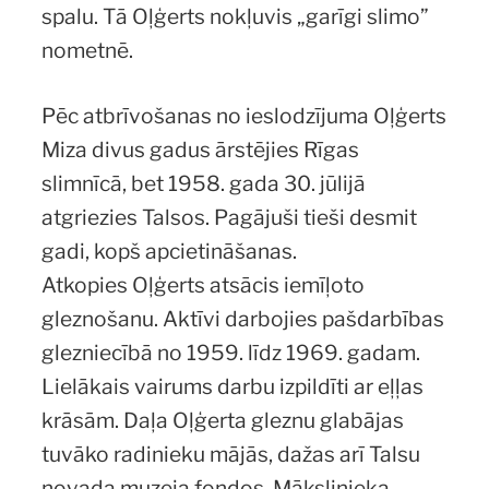
spalu. Tā Oļģerts nokļuvis „garīgi slimo”
nometnē.
Pēc atbrīvošanas no ieslodzījuma Oļģerts
Miza divus gadus ārstējies Rīgas
slimnīcā, bet 1958. gada 30. jūlijā
atgriezies Talsos. Pagājuši tieši desmit
gadi, kopš apcietināšanas.
Atkopies Oļģerts atsācis iemīļoto
gleznošanu. Aktīvi darbojies pašdarbības
glezniecībā no 1959. līdz 1969. gadam.
Lielākais vairums darbu izpildīti ar eļļas
krāsām. Daļa Oļģerta gleznu glabājas
tuvāko radinieku mājās, dažas arī Talsu
novada muzeja fondos. Mākslinieka