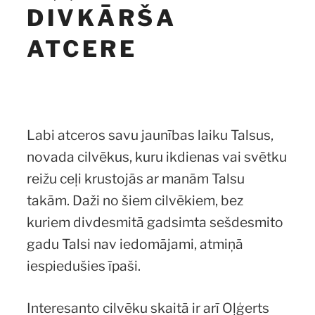
DIVKĀRŠA
ATCERE
Labi atceros savu jaunības laiku Talsus,
novada cilvēkus, kuru ikdienas vai svētku
reižu ceļi krustojās ar manām Talsu
takām. Daži no šiem cilvēkiem, bez
kuriem divdesmitā gadsimta sešdesmito
gadu Talsi nav iedomājami, atmiņā
iespiedušies īpaši.
Interesanto cilvēku skaitā ir arī Oļģerts