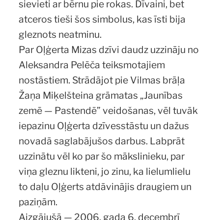
sievieti ar bērnu pie rokas. Dīvaini, bet
atceros tieši šos simbolus, kas īsti bija
gleznots neatminu.
Par Oļģerta Mizas dzīvi daudz uzzināju no
Aleksandra Pelēča teiksmotajiem
nostāstiem. Strādājot pie Vilmas brāļa
Žaņa Miķelšteina grāmatas „Jaunības
zemē — Pastendē” veidošanas, vēl tuvāk
iepazinu Oļģerta dzīvesstāstu un dažus
novadā saglabājušos darbus. Labprāt
uzzinātu vēl ko par šo mākslinieku, par
viņa gleznu likteni, jo zinu, ka lielumlielu
to daļu Oļģerts atdāvinājis draugiem un
paziņām.
Aizgājušā — 2006. gada 6. decembrī