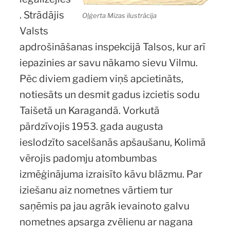
. Strādājis
Oļģerta Mizas ilustrācija
Valsts
apdrošināšanas inspekcijā Talsos, kur arī
iepazinies ar savu nākamo sievu Vilmu.
Pēc diviem gadiem viņš apcietināts,
notiesāts un desmit gadus izcietis sodu
Taišetā un Karagandā. Vorkutā
pārdzīvojis 1953. gada augusta
ieslodzīto sacelšanās apšaušanu, Kolimā
vērojis padomju atombumbas
izmēģinājuma izraisīto kāvu blāzmu. Par
iziešanu aiz nometnes vārtiem tur
saņēmis pa jau agrāk ievainoto galvu
nometnes apsarga zvēlienu ar nagana