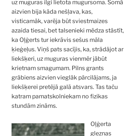
uz muguras ilgi lietota mugursoma. Somā
aizvien bija kāda nešļava, kas,
visticamāk, varēja būt sviestmaizes
azaida tiesai, bet talsenieki mēdza stāstīt,
ka Oļģerts tur iekrāvis sešus māla
ķieģeļus. Viņš pats sacījis, ka, strādājot ar
liekšķeri, uz muguras vienmēr jābūt
krietnam smagumam. Pilns grants
grābiens aizvien vieglāk pārcilājams, ja
liekšķerei pretējā galā atsvars. Tas taču
katram pamatskolniekam no fizikas
stundām zināms.
Oļģerta
gleznas