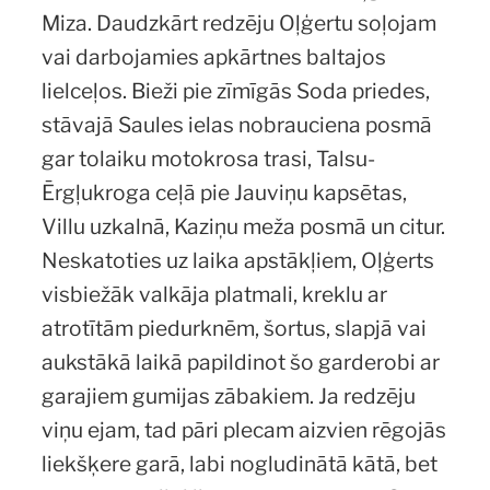
Miza. Daudzkārt redzēju Oļģertu soļojam
vai darbojamies apkārtnes baltajos
lielceļos. Bieži pie zīmīgās Soda priedes,
stāvajā Saules ielas nobrauciena posmā
gar tolaiku motokrosa trasi, Talsu-
Ērgļukroga ceļā pie Jauviņu kapsētas,
Villu uzkalnā, Kaziņu meža posmā un citur.
Neskatoties uz laika apstākļiem, Oļģerts
visbiežāk valkāja platmali, kreklu ar
atrotītām piedurknēm, šortus, slapjā vai
aukstākā laikā papildinot šo garderobi ar
garajiem gumijas zābakiem. Ja redzēju
viņu ejam, tad pāri plecam aizvien rēgojās
liekšķere garā, labi nogludinātā kātā, bet