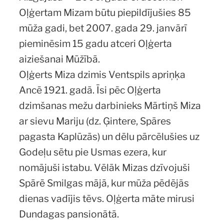
Oļģertam Mizam būtu piepildījušies 85
mūža gadi, bet 2007. gada 29. janvārī
pieminēsim 15 gadu atceri Oļģerta
aiziešanai Mūžībā.
Oļģerts Miza dzimis Ventspils apriņķa
Ancē 1921. gadā. Īsi pēc Oļģerta
dzimšanas mežu darbinieks Mārtiņš Miza
ar sievu Mariju (dz. Ģintere, Spāres
pagasta Kaplūzās) un dēlu pārcēlušies uz
Godeļu sētu pie Usmas ezera, kur
nomājuši istabu. Vēlāk Mizas dzīvojuši
Spārē Smilgas mājā, kur mūža pēdējās
dienas vadījis tēvs. Oļģerta māte mirusi
Dundagas pansionātā.