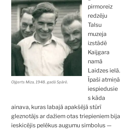
pirmoreiz
redzēju
Talsu
muzeja
izstādē
Kaijgara
namā
Laidzes ielā.
Īpaši atmiņā
Oļģerts Miza, 1948. gadā Spārē.
iespiedusie
s kāda
ainava, kuras labajā apakšējā stūrī
gleznotājs ar dažiem otas triepieniem bija
ieskicējis pelēkus augumu simbolus —