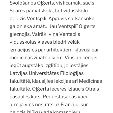
Skološanos Oļģerts, visticamāk, sācis
Spāres pamatskolā, bet vidusskolu
beidzis Ventspilī. Apguvis sarkankoka
galdnieka amatu. Jau Ventspilī Oļģerts
gleznojis. Vairāki viņa Ventspils
vidusskolas klases biedri vēlāk
izmācījušies par arhitektiem, kļuvuši par
medicīnas zinātniekiem. Viņš arī cerējis
iegūt augstāko izglītību, jo iestājies
Latvijas Universitātes Filoloģijas
fakultātē, klausījies lekcijas arī Medicīnas
fakultātē. Oļģerta ieceres izjaucis Otrais
pasaules karš. Pēc iestāšanās vācu
armijā viņš nosūtīts uz Franciju, kur
beidzis izlūku vada komandieru