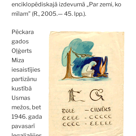
enciklopēdiskajā izdevumā „Par zemi, ko
mīlam” (R., 2005.— 45. lpp.).
Pēckara
gados
Oļģerts
Miza
iesaistījies
partizānu
kustībā
Usmas
mežos, bet
1946. gada
pavasarī
legalizējies