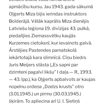
apmācību kursu. Jau 1943. gada sākumā
Oļģerts Miza bijis ierindas instruktors
Bolderājā. Vēlāk kaprālis Miza dienējis
Latviešu leģiona 19. divīzijas 43. pulkā,
piedalījies Ziemassvētku kaujās
Kurzemes cietoksnī, kur ievainots galvā.
Ārstējies Pastendes pamatskolā
iekārtotajā kara slimnīcā. Cīņu biedrs
Juris Meijers stāsta („Es sapni par
dzimteni pagalvī likšu” I daļa.— R., 1993.
— 43. lpp.), ka Oļģerts apbalvots ar kaujas
nopelnu ordeņa „Dzelzs krusts” otro
(3.01.1945.) un pirmo (30.03.1945.)
šķirām. To apliecina arī U. I. Sietiņš