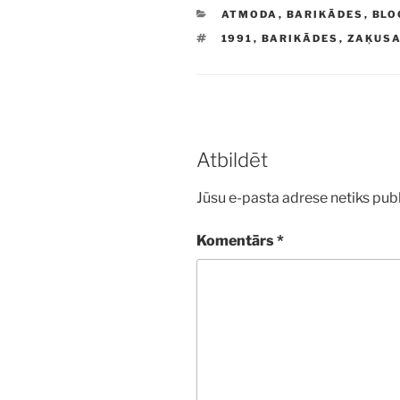
KATEGORIJAS
ATMODA
,
BARIKĀDES
,
BLO
BIRKAS
1991
,
BARIKĀDES
,
ZAĶUS
Atbildēt
Jūsu e-pasta adrese netiks publ
Komentārs
*