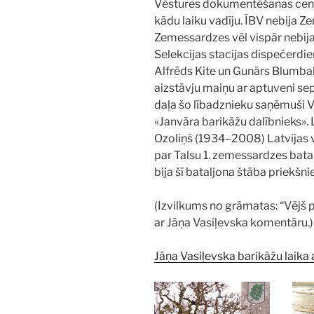
Vēstures dokumentēšanas cent
kādu laiku vadīju. ĪBV nebija 
Zemessardzes vēl vispār nebija. 
Selekcijas stacijas dispečerdie
Alfrēds Kite un Gunārs Blumba
aizstāvju maiņu ar aptuveni se
daļa šo lībadznieku saņēmuši 
«Janvāra barikāžu dalībnieks». L
Ozoliņš (1934–2008) Latvijas
par Talsu 1. zemessardzes bata
bija šī bataljona štāba priekšni
(Izvilkums no grāmatas: “Vējš 
ar Jāņa Vasiļevska komentāru.)
Jāņa Vasiļevska barikāžu laika a