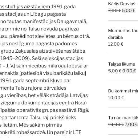
Kārlis Draviņš 
jas studijas aizstāvjiem
1991. gada
Original
C
7,00
€
5,00
€
ijas stacijas un Lībagu pagasta
price
p
s no tautas manifestācijas Daugavmalā,
was:
is
ma pirmie no Talsu novada pagrieza
Mūrmuižas Taut
7,00 €.
5
su, pārsēdinot sievietes un bērnus otrā.
darbība
cijas noslēguma pagasta padomes
12,00
€
u grupu Zaķusalas aizstāvēšanas štāba
1945–2009). Seši selekcijas stacijas
Taigas likums
10 – J. V.] saimniecības mikroautobusā ar
Original
C
5,00
€
0,00
€
ennaktis [patiesībā visu barikāžu laiku]
price
p
s 1991. gada septembrī kļuva par
was:
i
menta Talsu rajona pārvaldes
Du kommst mir 
5,00 €.
0
u vienības, bet vēlāk strādāja Latvijas
10,00
€
noziegumu dokumentācijas centrā Rīgā)
 īpašās operatīvās grupas sastāvā Rīgā.
epartamenta Talsu raj. priekšnieks
Tu nāc man tūk
Origina
10,00
€
7,00
€
 lietām. Mēs sākām pirmās
price
konkrēti robežsardzē. Un pareiz ir LTF
was: