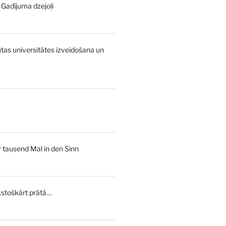
- Gadījuma dzejoļi
urrent
rice
:
as universitātes izveidošana un
,00 €.
urrent
rice
s:
tausend Mal in den Sinn
,00 €.
stoškārt prātā…
l
Current
price
is: