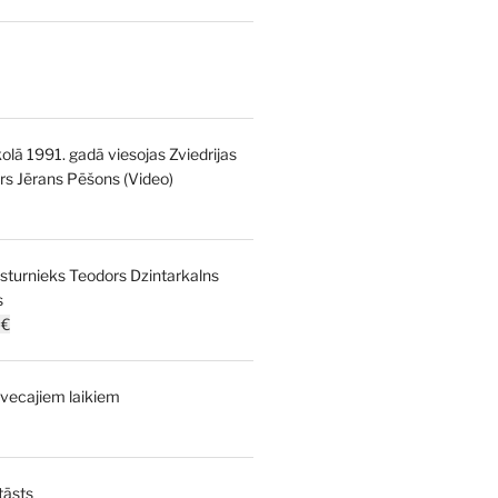
l
Current
price
is:
kolā 1991. gadā viesojas Zviedrijas
€.
5,00 €.
strs Jērans Pēšons (Video)
ēsturnieks Teodors Dzintarkalns
s
al
Current
0
€
price
is:
vecajiem laikiem
€.
15,00 €.
l
Current
price
is:
tāsts
€.
8,00 €.