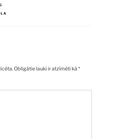
G
ALA
icēta.
Obligātie lauki ir atzīmēti kā
*