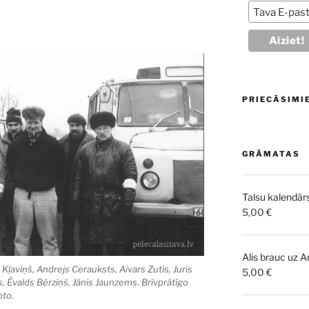
PRIECĀSIMI
GRĀMATAS
Talsu kalendār
5,00
€
Alis brauc uz 
Kļaviņš, Andrejs Cerauksts, Aivars Zutis, Juris
5,00
€
vs, Ēvalds Bērziņš, Jānis Jaunzems. Brīvprātīgo
oto.