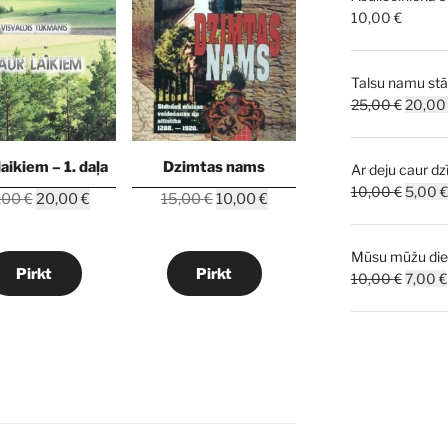
10,00
€
Talsu namu stā
Origina
25,00
€
20,0
price
was:
laikiem – 1. daļa
Dzimtas nams
Ar deju caur dzī
25,00 
Origina
10,00
€
5,00
€
Original
Current
Original
Current
,00
€
20,00
€
15,00
€
10,00
€
price
price
price
price
price
was:
was:
is:
was:
is:
Mūsu mūžu dien
10,00 
25,00 €.
20,00 €.
15,00 €.
10,00 €.
Pirkt
Pirkt
Origina
10,00
€
7,00
€
price
was:
10,00 