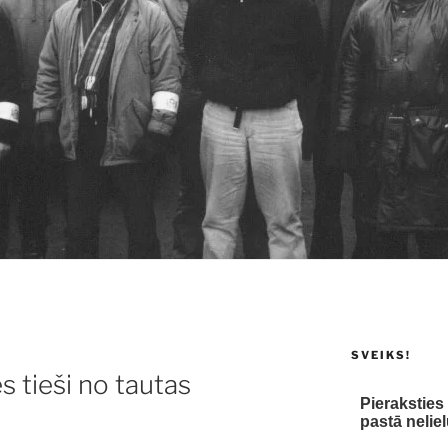
SVEIKS!
 tieši no tautas
Pierakstie
pastā neliel