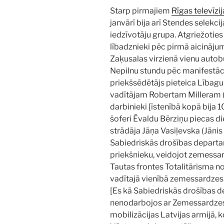
Starp pirmajiem
Rīgas televīzi
janvārī bija arī Stendes selekc
iedzīvotāju grupa. Atgriežotie
lībadznieki pēc pirmā aicināju
Zaķusalas virzienā vienu autobu
Nepilnu stundu pēc manifestā
priekšsēdētājs pieteica Lībag
vadītājam Robertam Milleram (
darbinieki [īstenībā kopā bija 
šoferi Ēvaldu Bērziņu piecas di
strādāja Jāņa Vasiļevska (Jāni
Sabiedriskās drošības departa
priekšnieku, veidojot zemessarg
Tautas frontes Totalitārisma 
vadītajā vienībā zemessardzes
[Es kā Sabiedriskās drošības d
nenodarbojos ar Zemessardzes
mobilizācijas Latvijas armijā, 