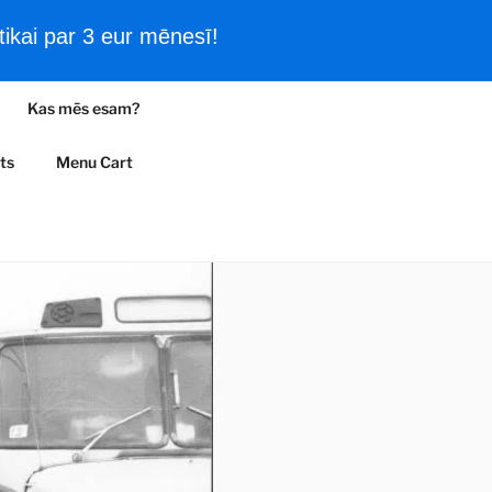
ikai par 3 eur mēnesī!
Filmas un vēsturiski kadri
Kas mēs esam?
A
ts
Menu Cart