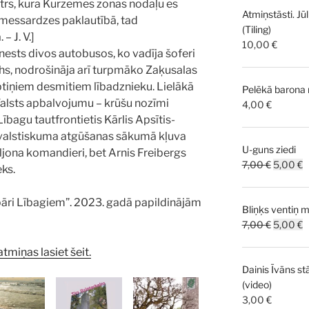
rs, kura Kurzemes zonas nodaļu es
Atmiņstāsti. Jūl
10,00 
Zemessardzes paklautībā, tad
(Tiling)
– J. V.]
10,00
€
nests divos autobusos, ko vadīja šoferi
hs, nodrošināja arī turpmāko Zaķusalas
ptiņiem desmitiem lībadznieku. Lielākā
Pelēkā barona
Valsts apbalvojumu – krūšu nozīmi
4,00
€
ībagu tautfrontietis Kārlis Apsītis-
 valstiskuma atgūšanas sākumā kļuva
U-guns ziedi
ljona komandieri, bet Arnis Freibergs
Original
C
7,00
€
5,00
€
eks.
price
p
was:
is
pāri Lībagiem”. 2023. gadā papildinājām
Bliņķs ventiņ m
7,00 €.
5
Original
C
7,00
€
5,00
€
price
p
tmiņas lasiet šeit.
was:
is
Dainis Īvāns st
7,00 €.
5
(video)
3,00
€