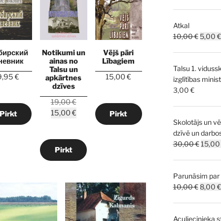
Atkal
Origina
10,00
€
5,00
€
price
бирский
Notikumi un
Vējš pāri
was:
невник
ainas no
Lībagiem
Talsu 1. viduss
10,00 
Talsu un
9,95
€
15,00
€
apkārtnes
izglītības mini
dzīves
3,00
€
Original
19,00
€
price
Current
15,00
€
Pirkt
Pirkt
Skolotājs un v
was:
price
dzīvē un darbo
19,00 €.
is:
Origin
30,00
€
15,0
15,00 €.
Pirkt
price
was:
Parunāsim par 
30,00 
Origina
10,00
€
8,00
€
price
was:
Aculiecinieka s
10,00 