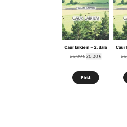
Caur laikiem – 2. daļa
Caur 
Original
Current
25,00
€
20,00
€
25
price
price
was:
is:
25,00 €.
20,00 €.
Pirkt