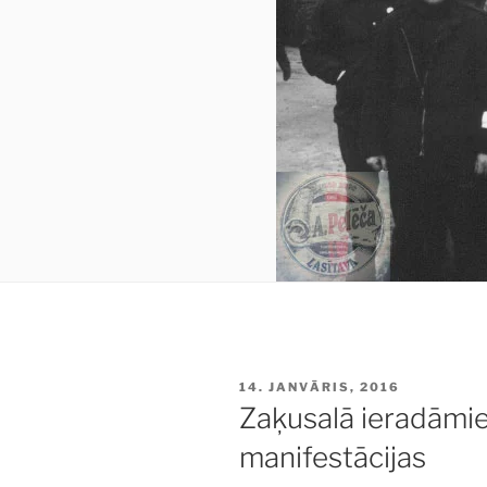
PUBLICĒTS
14. JANVĀRIS, 2016
Zaķusalā ieradāmies
manifestācijas