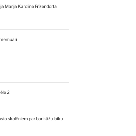
ija Marija Karolīne Frīzendorfa
€.
7,00 €.
 memuāri
urrent
rice
:
ēle 2
,00 €.
urrent
rice
:
āsta skolēniem par barikāžu laiku
,00 €.