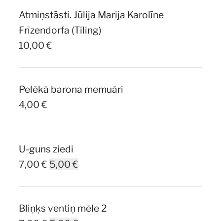
was:
is:
Atmiņstāsti. Jūlija Marija Karolīne
10,00 €.
7,00 €.
Frīzendorfa (Tiling)
10,00
€
Pelēkā barona memuāri
4,00
€
U-guns ziedi
Original
Current
7,00
€
5,00
€
price
price
was:
is:
Bliņķs ventiņ mēle 2
7,00 €.
5,00 €.