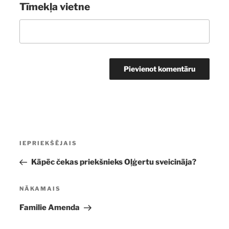
Tīmekļa vietne
Ziņu
Iepriekšējā
IEPRIEKŠĒJAIS
izvēlne
ziņa:
Kāpēc čekas priekšnieks Oļģertu sveicināja?
Nākamā
NĀKAMAIS
ziņa
Familie Amenda