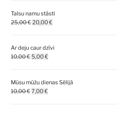
Talsu namu stāsti
Original
Current
25,00
€
20,00
€
price
price
was:
is:
Ar deju caur dzīvi
25,00 €.
20,00 €.
Original
Current
10,00
€
5,00
€
price
price
was:
is:
Mūsu mūžu dienas Sēlijā
10,00 €.
5,00 €.
Original
Current
10,00
€
7,00
€
price
price
was:
is:
10,00 €.
7,00 €.