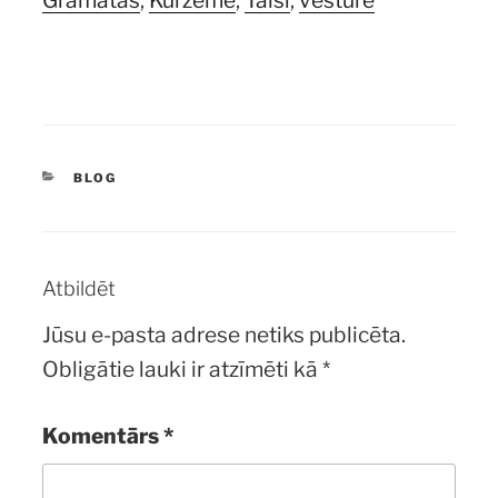
tūkstoškārt
prātā…
daudzums
KATEGORIJAS
BLOG
Atbildēt
Jūsu e-pasta adrese netiks publicēta.
Obligātie lauki ir atzīmēti kā
*
Komentārs
*