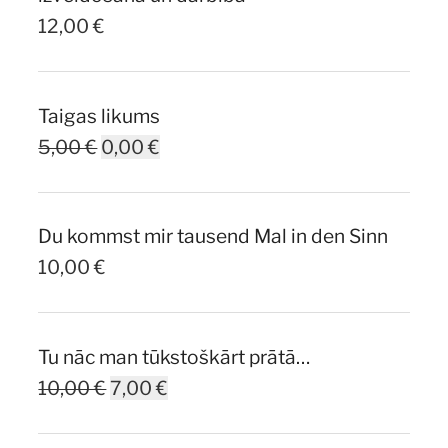
12,00
€
Taigas likums
Original
Current
5,00
€
0,00
€
price
price
was:
is:
Du kommst mir tausend Mal in den Sinn
5,00 €.
0,00 €.
10,00
€
Tu nāc man tūkstoškārt prātā…
Original
Current
10,00
€
7,00
€
price
price