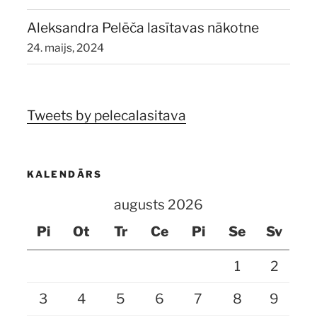
Aleksandra Pelēča lasītavas nākotne
24. maijs, 2024
Tweets by pelecalasitava
KALENDĀRS
augusts 2026
Pi
Ot
Tr
Ce
Pi
Se
Sv
1
2
3
4
5
6
7
8
9