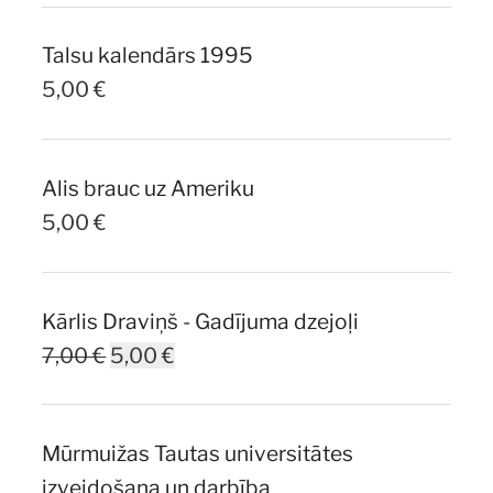
Talsu kalendārs 1995
5,00
€
Alis brauc uz Ameriku
5,00
€
Kārlis Draviņš - Gadījuma dzejoļi
Original
Current
7,00
€
5,00
€
price
price
was:
is:
Mūrmuižas Tautas universitātes
7,00 €.
5,00 €.
izveidošana un darbība