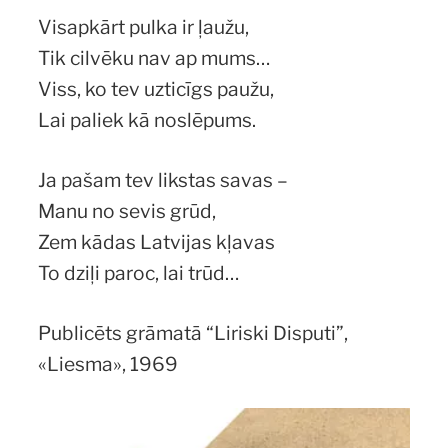
Visapkārt pulka ir ļaužu,
Tik cilvēku nav ap mums…
Viss, ko tev uzticīgs paužu,
Lai paliek kā noslēpums.
Ja pašam tev likstas savas –
Manu no sevis grūd,
Zem kādas Latvijas kļavas
To dziļi paroc, lai trūd…
Publicēts grāmatā “Liriski Disputi”,
«Liesma», 1969