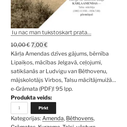
Tu nāc man tūkstoškārt prātā…
Original
Current
10,00
€
7,00
€
price
price
Kārļa Amendas dzīves gājums, bērnība
was:
is:
Lipaiķos, mācības Jelgavā, ceļojumi,
10,00 €.
7,00 €.
satikšanās ar Ludvigu van Bēthovenu,
mājskolotājs Virbos, Talsu mācītājmuižā…
e-Grāmata (PDF)! 95 lpp.
Produkta veids:
Tu
Pirkt
nāc
Kategorijas:
Amenda
, 
Bēthovens
, 
man
Grāmatas
, 
Kurzeme
, 
Talsi
, 
vēsture