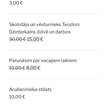
3,00
€
Skolotājs un vēsturnieks Teodors
Dzintarkalns dzīvē un darbos
Original
Current
30,00
€
15,00
€
price
price
was:
is:
Parunāsim par vecajiem laikiem
30,00 €.
15,00 €.
Original
Current
10,00
€
8,00
€
price
price
was:
is:
Aculiecinieka stāsts
10,00 €.
8,00 €.
10,00
€