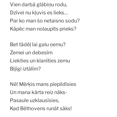
Vien darbā glābiņu rodu,
Dzīvei nu kļuvis es lieks…
Par ko man šo netaisno sodu?
Kāpēc man nolaupīts prieks?
Bet tādēļ lai galu ņemu?
Zemei un debesīm
Liekties un klanīties zemu
Bijīgi iztālīm?
Nē! Mērķis mans piepildīsies
Un mana kārta reiz nāks-
Pasaule uzklausīsies,
Kad Bēthovens runāt sāks!