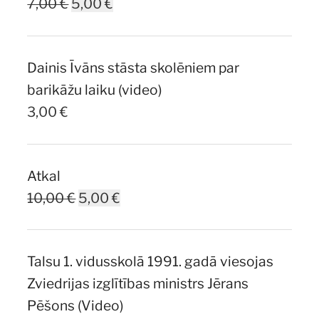
Original
Current
7,00
€
5,00
€
price
price
was:
is:
Dainis Īvāns stāsta skolēniem par
7,00 €.
5,00 €.
barikāžu laiku (video)
3,00
€
Atkal
Original
Current
10,00
€
5,00
€
price
price
was:
is:
Talsu 1. vidusskolā 1991. gadā viesojas
10,00 €.
5,00 €.
Zviedrijas izglītības ministrs Jērans
Pēšons (Video)