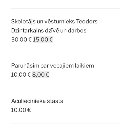
Skolotājs un vēsturnieks Teodors
Dzintarkalns dzīvē un darbos
Original
Current
30,00
€
15,00
€
price
price
was:
is:
Parunāsim par vecajiem laikiem
30,00 €.
15,00 €.
Original
Current
10,00
€
8,00
€
price
price
was:
is:
Aculiecinieka stāsts
10,00 €.
8,00 €.
10,00
€