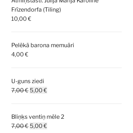
Atmiņstāsti. Jūlija Marija Karolīne
10,00 €.
7,00 €.
Frīzendorfa (Tiling)
10,00
€
Pelēkā barona memuāri
4,00
€
U-guns ziedi
Original
Current
7,00
€
5,00
€
price
price
was:
is:
Bliņķs ventiņ mēle 2
7,00 €.
5,00 €.
Original
Current
7,00
€
5,00
€