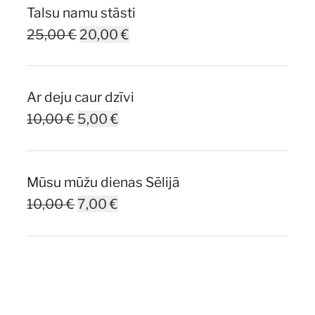
Talsu namu stāsti
Original
Current
25,00
€
20,00
€
price
price
was:
is:
Ar deju caur dzīvi
25,00 €.
20,00 €.
Original
Current
10,00
€
5,00
€
price
price
was:
is:
Mūsu mūžu dienas Sēlijā
10,00 €.
5,00 €.
Original
Current
10,00
€
7,00
€
price
price
was:
is:
10,00 €.
7,00 €.