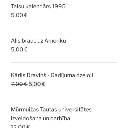
Talsu kalendārs 1995
5,00
€
Alis brauc uz Ameriku
5,00
€
Kārlis Draviņš - Gadījuma dzejoļi
Original
Current
7,00
€
5,00
€
price
price
was:
is:
Mūrmuižas Tautas universitātes
7,00 €.
5,00 €.
izveidošana un darbība
12,00
€