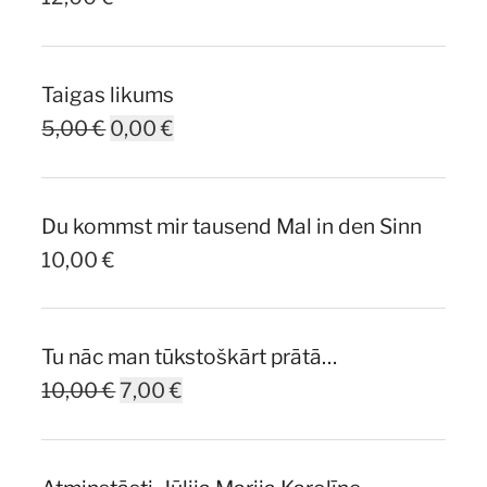
Taigas likums
Original
Current
5,00
€
0,00
€
price
price
was:
is:
Du kommst mir tausend Mal in den Sinn
5,00 €.
0,00 €.
10,00
€
Tu nāc man tūkstoškārt prātā…
Original
Current
10,00
€
7,00
€
price
price
was:
is: