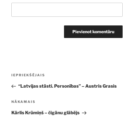
Ziņu
Iepriekšējā
IEPRIEKŠĒJAIS
izvēlne
ziņa:
“Latvijas stāsti. Personības” – Austris Grasis
Nākamā
NĀKAMAIS
ziņa
Kārlis Krūmiņš – čigānu glābējs