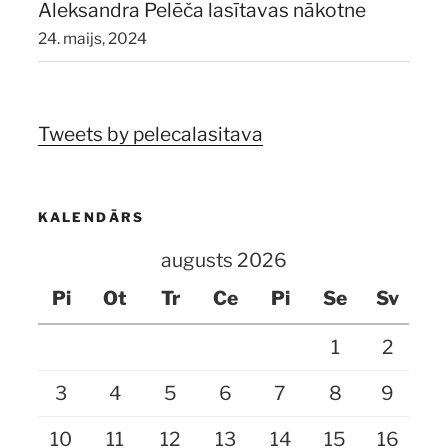
Aleksandra Pelēča lasītavas nākotne
24. maijs, 2024
Tweets by pelecalasitava
KALENDĀRS
augusts 2026
Pi
Ot
Tr
Ce
Pi
Se
Sv
1
2
3
4
5
6
7
8
9
10
11
12
13
14
15
16