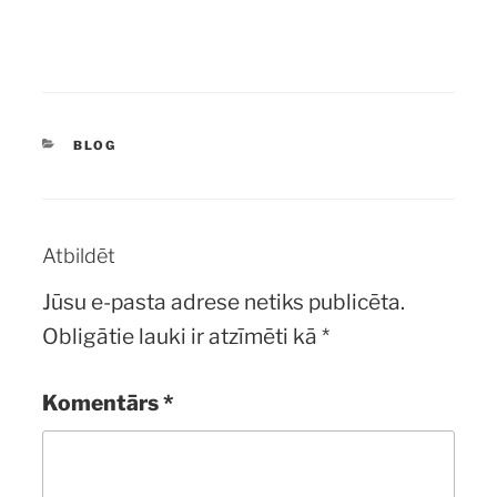
KATEGORIJAS
BLOG
Atbildēt
Jūsu e-pasta adrese netiks publicēta.
Obligātie lauki ir atzīmēti kā
*
Komentārs
*