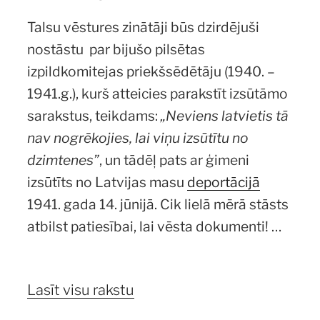
Talsu vēstures zinātāji būs dzirdējuši
nostāstu par bijušo pilsētas
izpildkomitejas priekšsēdētāju (1940. –
1941.g.), kurš atteicies parakstīt izsūtāmo
sarakstus, teikdams:
„Neviens latvietis tā
nav nogrēkojies, lai viņu izsūtītu no
dzimtenes”
, un tādēļ pats ar ģimeni
izsūtīts no Latvijas masu
deportācijā
1941. gada 14. jūnijā. Cik lielā mērā stāsts
atbilst patiesībai, lai vēsta dokumenti! …
Lasīt visu rakstu