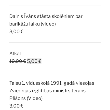
price
price
was:
is:
Dainis Īvāns stāsta skolēniem par
7,00 €.
5,00 €.
barikāžu laiku (video)
3,00
€
Atkal
Original
Current
10,00
€
5,00
€
price
price
was:
is:
Talsu 1. vidusskolā 1991. gadā viesojas
10,00 €.
5,00 €.
Zviedrijas izglītības ministrs Jērans
Pēšons (Video)
3,00
€