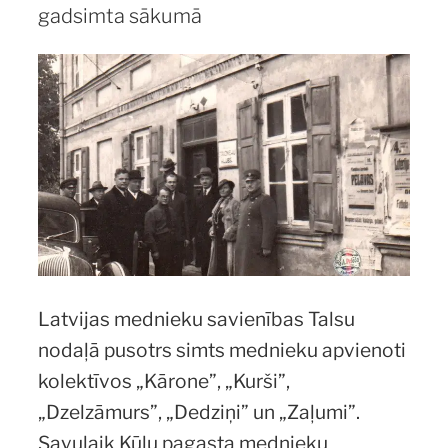
gadsimta sākumā
piemirstas
personības
Talsu
novada
vēsturē”
Latvijas mednieku savienības Talsu
nodaļā pusotrs simts mednieku apvienoti
kolektīvos „Kārone”, „Kurši”,
„Dzelzāmurs”, „Dedziņi” un „Zaļumi”.
Savulaik Ķūļu pagasta mednieku