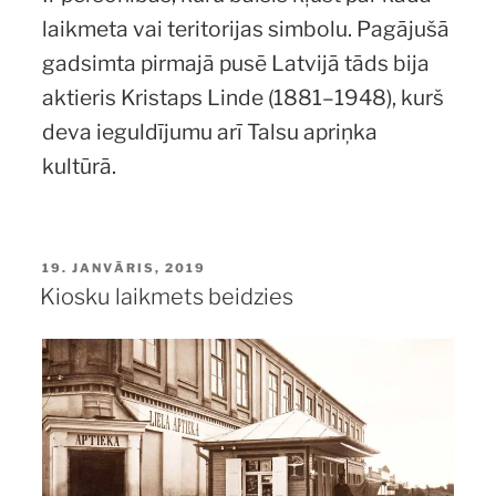
laikmeta vai teritorijas simbolu. Pagājušā
gadsimta pirmajā pusē Latvijā tāds bija
aktieris Kristaps Linde (1881–1948), kurš
deva ieguldījumu arī Talsu apriņka
kultūrā.
PUBLICĒTS
19. JANVĀRIS, 2019
Kiosku laikmets beidzies