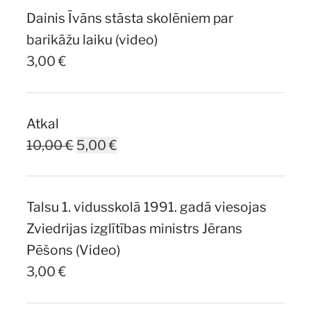
Dainis Īvāns stāsta skolēniem par
7,00 €.
5,00 €.
barikāžu laiku (video)
3,00
€
Atkal
Original
Current
10,00
€
5,00
€
price
price
was:
is:
Talsu 1. vidusskolā 1991. gadā viesojas
10,00 €.
5,00 €.
Zviedrijas izglītības ministrs Jērans
Pēšons (Video)
3,00
€