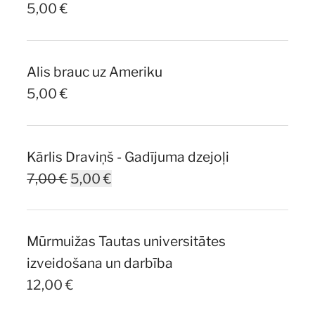
5,00
€
Alis brauc uz Ameriku
5,00
€
Kārlis Draviņš - Gadījuma dzejoļi
Original
Current
7,00
€
5,00
€
price
price
was:
is:
Mūrmuižas Tautas universitātes
7,00 €.
5,00 €.
izveidošana un darbība
12,00
€