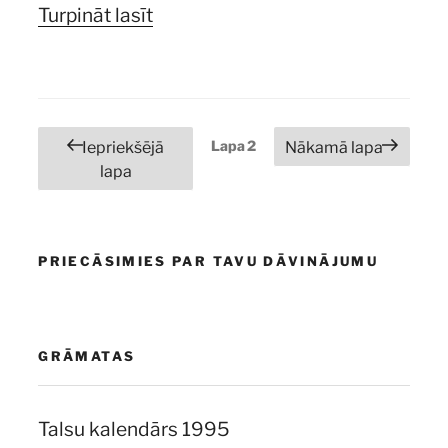
“Kiosku
Turpināt lasīt
laikmets
beidzies”
Ziņu
Lapa
2
Iepriekšējā
Nākamā lapa
numerācija
lapa
pēc
lappusēm
PRIECĀSIMIES PAR TAVU DĀVINĀJUMU
GRĀMATAS
Talsu kalendārs 1995