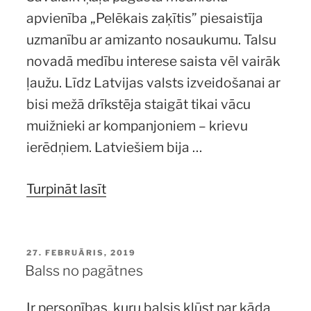
apvienība „Pelēkais zaķītis” piesaistīja
uzmanību ar amizanto nosaukumu. Talsu
novadā medību interese saista vēl vairāk
ļaužu. Līdz Latvijas valsts izveidošanai ar
bisi mežā drīkstēja staigāt tikai vācu
muižnieki ar kompanjoniem – krievu
ierēdņiem. Latviešiem bija …
“Talsenieku
Turpināt lasīt
medību
īpatnības
pagājušā
PUBLICĒTS
27. FEBRUĀRIS, 2019
Balss no pagātnes
gadsimta
sākumā”
Ir personības, kuru balsis kļūst par kāda