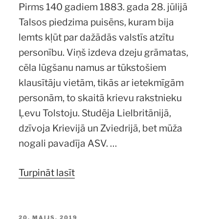
Pirms 140 gadiem 1883. gada 28. jūlijā
Talsos piedzima puisēns, kuram bija
lemts kļūt par dažādās valstīs atzītu
personību. Viņš izdeva dzeju grāmatas,
cēla lūgšanu namus ar tūkstošiem
klausītāju vietām, tikās ar ietekmīgām
personām, to skaitā krievu rakstnieku
Ļevu Tolstoju. Studēja Lielbritānijā,
dzīvoja Krievijā un Zviedrijā, bet mūža
nogali pavadīja ASV. …
“Pārāk
Turpināt lasīt
varens
Talsiem.”
PUBLICĒTS
20. MAIJS, 2019