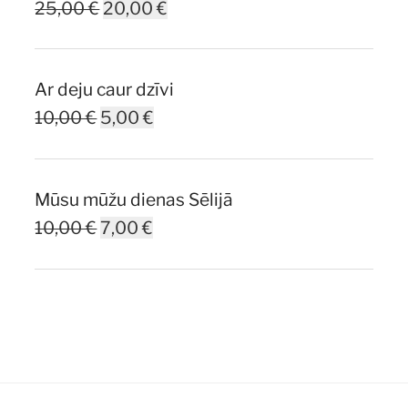
Original
Current
25,00
€
20,00
€
price
price
was:
is:
Ar deju caur dzīvi
25,00 €.
20,00 €.
Original
Current
10,00
€
5,00
€
price
price
was:
is:
Mūsu mūžu dienas Sēlijā
10,00 €.
5,00 €.
Original
Current
10,00
€
7,00
€
price
price
was:
is:
10,00 €.
7,00 €.