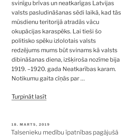
svinīgu brīvas un neatkarīgas Latvijas
valsts pasludināšanas sēdi laikā, kad tās
mūsdienu teritorijā atradās vācu
okupācijas karaspēks. Lai tieši šo
politisko spēku izlolotais valsts
redzējums mums būt svinams kā valsts
dibināšanas diena, izšķiroša nozīme bija
1919. –1920. gada Neatkarības karam.
Notikumu gaita cīņās par …
“Armanda
Turpināt lasīt
Paula
Fabriciusa
dzimta
PUBLICĒTS
18. MARTS, 2019
Talsenieku medību īpatnības pagājušā
–