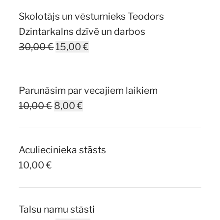
Skolotājs un vēsturnieks Teodors
Dzintarkalns dzīvē un darbos
Original
Current
30,00
€
15,00
€
price
price
was:
is:
Parunāsim par vecajiem laikiem
30,00 €.
15,00 €.
Original
Current
10,00
€
8,00
€
price
price
was:
is:
Aculiecinieka stāsts
10,00 €.
8,00 €.
10,00
€
Talsu namu stāsti