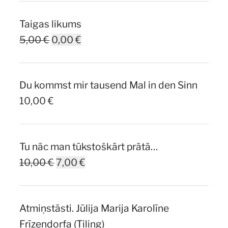
Taigas likums
Original
Current
5,00
€
0,00
€
price
price
was:
is:
Du kommst mir tausend Mal in den Sinn
5,00 €.
0,00 €.
10,00
€
Tu nāc man tūkstoškārt prātā…
Original
Current
10,00
€
7,00
€
price
price
was:
is:
Atmiņstāsti. Jūlija Marija Karolīne
10,00 €.
7,00 €.
Frīzendorfa (Tiling)