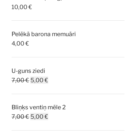
10,00
€
Pelēkā barona memuāri
4,00
€
U-guns ziedi
Original
Current
7,00
€
5,00
€
price
price
was:
is:
Bliņķs ventiņ mēle 2
7,00 €.
5,00 €.
Original
Current
7,00
€
5,00
€
price
price
was:
is: