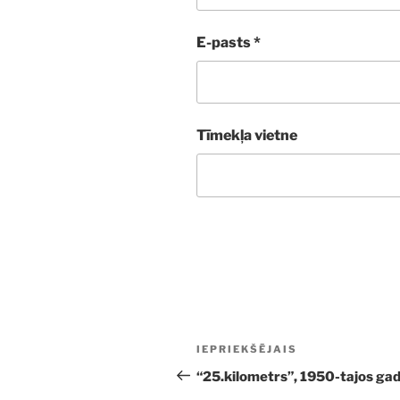
E-pasts
*
Tīmekļa vietne
Ziņu
Iepriekšējā
IEPRIEKŠĒJAIS
izvēlne
ziņa:
“25.kilometrs”, 1950-tajos ga