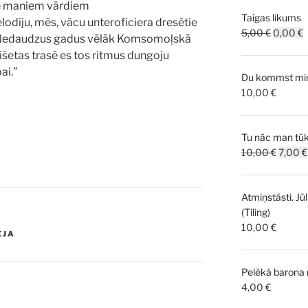
nē maniem vārdiem
Taigas likums
diju, mēs, vācu unteroficiera dresētie
Original
C
5,00
€
0,00
€
m. Nedaudzus gadus vēlāk Komsomoļskā
price
p
išetas trasē es tos ritmus dungoju
was:
i
ai.”
Du kommst mir 
5,00 €.
0
10,00
€
Tu nāc man tūk
Origina
10,00
€
7,00
€
price
was:
Atmiņstāsti. Jūl
10,00 
(Tiling)
10,00
€
EJA
Pelēkā barona
4,00
€