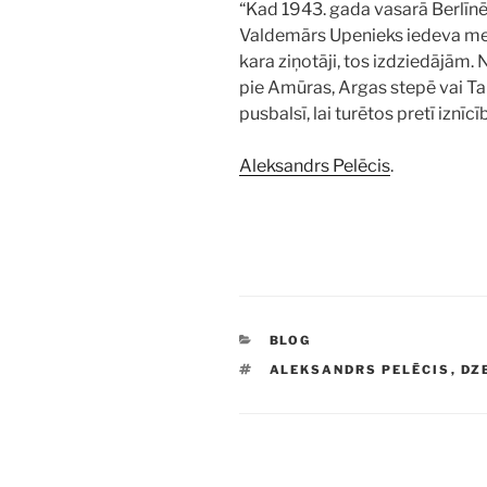
“Kad 1943. gada vasarā Berlī
Valdemārs Upenieks iedeva melo
kara ziņotāji, tos izdziedājā
pie Amūras, Argas stepē vai Ta
pusbalsī, lai turētos pretī iznīcīb
Aleksandrs Pelēcis
.
KATEGORIJAS
BLOG
BIRKAS
ALEKSANDRS PELĒCIS
,
DZ