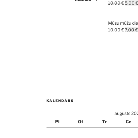
Origina
10,00
€
5,00
€
price
was:
Mūsu mūžu dien
10,00 
Origina
10,00
€
7,00
€
price
was:
10,00 
KALENDĀRS
augusts 20
Pi
Ot
Tr
Ce