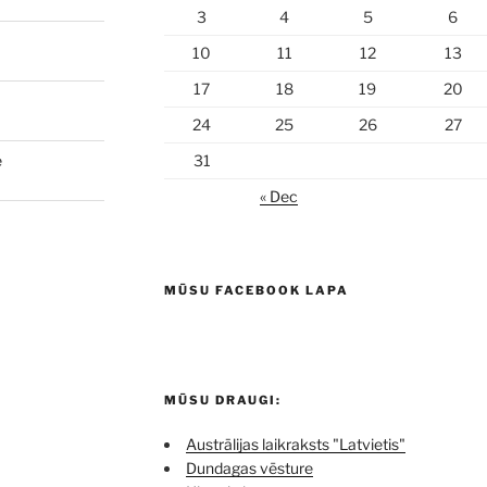
3
4
5
6
10
11
12
13
17
18
19
20
24
25
26
27
e
31
« Dec
MŪSU FACEBOOK LAPA
MŪSU DRAUGI:
Austrālijas laikraksts "Latvietis"
Dundagas vēsture