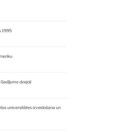
s 1995
Ameriku
- Gadījuma dzejoļi
urrent
rice
:
as universitātes izveidošana un
,00 €.