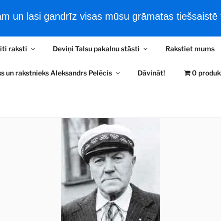
 un lasi gandrīz visas mūsu grāmatas tiešsaistē t
šsaistes filmas
Tiešsaistes e-Grāmatas
Jaunākās ziņas
iti raksti
Deviņi Talsu pakalnu stāsti
Rakstiet mums
RA PELĒČA LASĪTAV
s un rakstnieks Aleksandrs Pelēcis
Dāvināt!
0 produk
ļaudīm un kultūrvēsturi