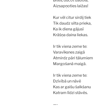
Bites, dūcot dābolā,
Aizsapņoties laižas!
Kur vēl citur sirdij tiek
Tik daudz silta prieka,
Ka ik diena gājusī
Krāšņa daina liekas.
Ir tik viena zeme te:
Varavīksnes zaigā
Atmirdz pāri tālumiem
Margošanā maigā.
Ir tik viena zeme te:
Dzīvībā un nāvē
Kas ar gaišu šalkšanu
Katram līdzi stāvēs.
—-