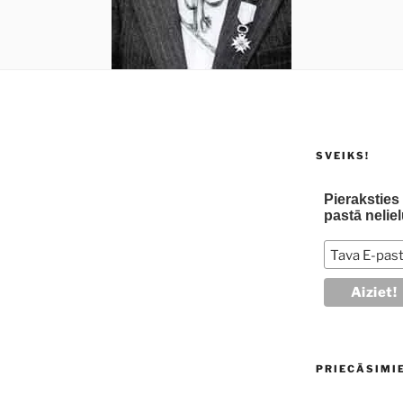
SVEIKS!
Pierakstie
pastā neliel
PRIECĀSIMI