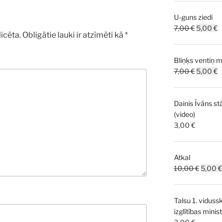
U-guns ziedi
Original
C
7,00
€
5,00
€
icēta.
Obligātie lauki ir atzīmēti kā
*
price
p
was:
is
Bliņķs ventiņ m
7,00 €.
5
Original
C
7,00
€
5,00
€
price
p
was:
is
Dainis Īvāns st
7,00 €.
5
(video)
3,00
€
Atkal
Origina
10,00
€
5,00
€
price
was:
Talsu 1. viduss
10,00 
izglītības mini