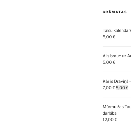
GRĀMATAS
Talsu kalendār
5,00
€
Alis brauc uz 
5,00
€
Kārlis Draviņš 
Original
C
7,00
€
5,00
€
price
p
was:
is
Mūrmuižas Taut
7,00 €.
5
darbība
12,00
€