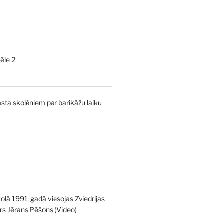
urrent
rice
:
ēle 2
,00 €.
urrent
rice
:
āsta skolēniem par barikāžu laiku
,00 €.
l
Current
price
is:
kolā 1991. gadā viesojas Zviedrijas
€.
5,00 €.
strs Jērans Pēšons (Video)