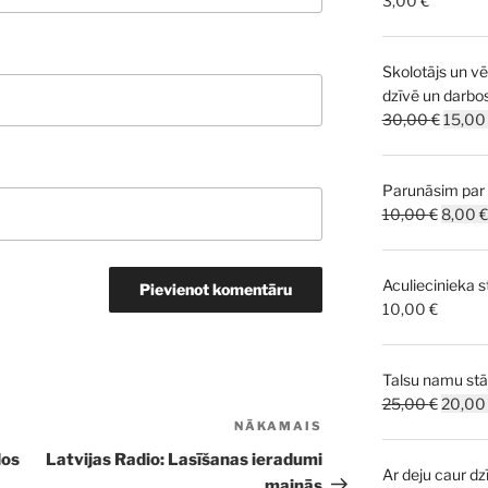
3,00
€
Skolotājs un v
dzīvē un darbo
Origin
30,00
€
15,0
price
was:
Parunāsim par 
30,00 
Origina
10,00
€
8,00
€
price
was:
Aculiecinieka s
10,00 
10,00
€
Talsu namu stā
Origina
25,00
€
20,0
price
NĀKAMAIS
Nākamā
was:
ziņa
dos
Latvijas Radio: Lasīšanas ieradumi
Ar deju caur dzī
25,00 
mainās