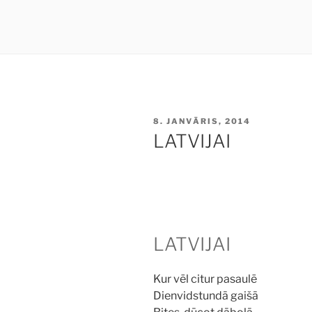
PUBLICĒTS
8. JANVĀRIS, 2014
LATVIJAI
LATVIJAI
Kur vēl citur pasaulē
Dienvidstundā gaišā