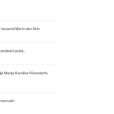
urrent
rice
s:
tausend Mal in den Sinn
,00 €.
stoškārt prātā…
l
Current
price
is:
ija Marija Karolīne Frīzendorfa
€.
7,00 €.
 memuāri