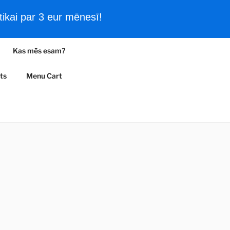
ikai par 3 eur mēnesī!
Filmas un vēsturiski kadri
Kas mēs esam?
A
ts
Menu Cart