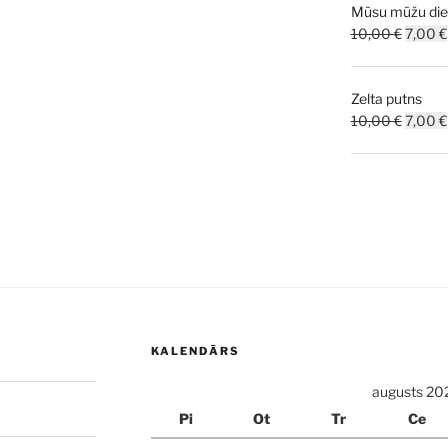
Mūsu mūžu dien
10,00 
Origina
10,00
€
7,00
€
price
was:
Zelta putns
10,00 
Origina
10,00
€
7,00
€
price
was:
10,00 
KALENDĀRS
augusts 20
Pi
Ot
Tr
Ce