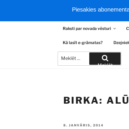
Piesakies abonementam
Sākums
e-Grāmatas
Tie
Doties
Raksti par novada vēsturi
C
uz
ALEKSAND
saturu
Kā lasīt e-grāmatas?
Dzejniek
Retas e-grāmatas par Latvijas 
Meklēt:
Meklēt
BIRKA:
ALŪ
PUBLICĒTS
8. JANVĀRIS, 2014