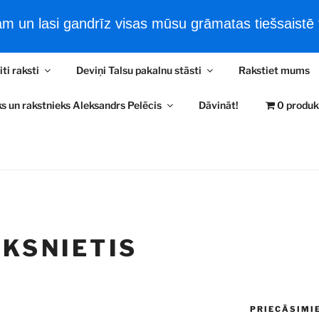
 un lasi gandrīz visas mūsu grāmatas tiešsaistē t
šsaistes filmas
Tiešsaistes e-Grāmatas
Jaunākās ziņas
iti raksti
Deviņi Talsu pakalnu stāsti
Rakstiet mums
RA PELĒČA LASĪTAV
s un rakstnieks Aleksandrs Pelēcis
Dāvināt!
0 produk
ļaudīm un kultūrvēsturi
KSNIETIS
PRIECĀSIMI