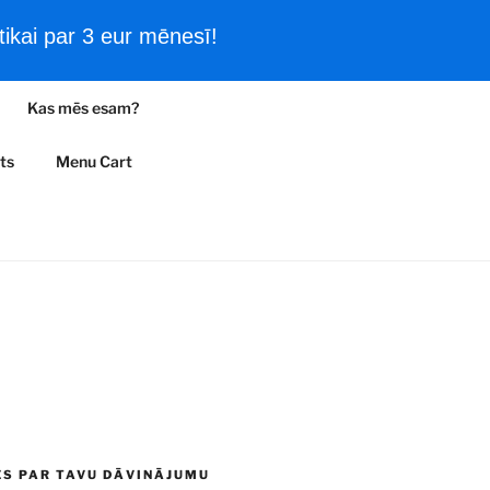
ikai par 3 eur mēnesī!
Filmas un vēsturiski kadri
Kas mēs esam?
A
ts
Menu Cart
ES PAR TAVU DĀVINĀJUMU