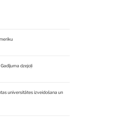
Ameriku
- Gadījuma dzejoļi
urrent
rice
:
as universitātes izveidošana un
,00 €.
urrent