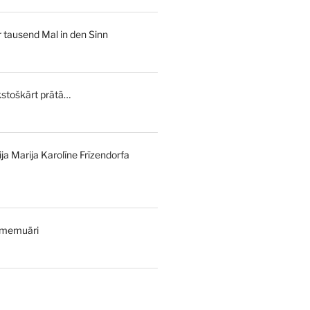
rice
s:
tausend Mal in den Sinn
,00 €.
stoškārt prātā…
l
Current
price
is:
ija Marija Karolīne Frīzendorfa
€.
7,00 €.
 memuāri
urrent