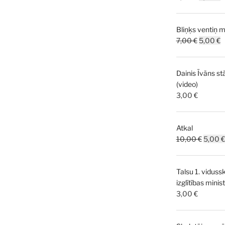
price
p
was:
is
Bliņķs ventiņ m
7,00 €.
5
Original
C
7,00
€
5,00
€
price
p
was:
is
Dainis Īvāns st
7,00 €.
5
(video)
3,00
€
Atkal
Origina
10,00
€
5,00
€
price
was:
Talsu 1. viduss
10,00 
izglītības mini
3,00
€