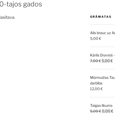
50-tajos gados
GRĀMATAS
lasītava.
Alis brauc uz 
5,00
€
Kārlis Draviņš 
Original
C
7,00
€
5,00
€
price
p
was:
is
Mūrmuižas Taut
7,00 €.
5
darbība
12,00
€
Taigas likums
Original
C
5,00
€
0,00
€