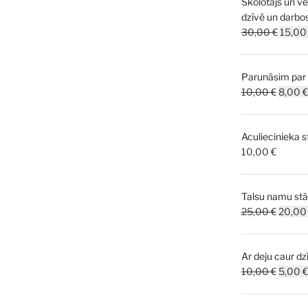
Skolotājs un v
dzīvē un darbo
Origin
30,00
€
15,0
price
was:
Parunāsim par 
30,00 
Origina
10,00
€
8,00
€
price
was:
Aculiecinieka s
10,00 
10,00
€
Talsu namu stā
Origina
25,00
€
20,0
price
was:
Ar deju caur dzī
25,00 
Origina
10,00
€
5,00
€
price
was: