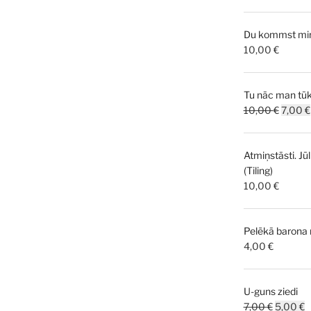
price
p
was:
i
Du kommst mir 
5,00 €.
0
10,00
€
Tu nāc man tūk
Origina
10,00
€
7,00
€
price
was:
Atmiņstāsti. Jūl
10,00 
(Tiling)
10,00
€
Pelēkā barona
4,00
€
U-guns ziedi
Original
C
7,00
€
5,00
€