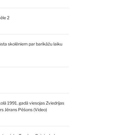
rice
:
ēle 2
,00 €.
urrent
rice
:
āsta skolēniem par barikāžu laiku
,00 €.
l
Current
price
is:
kolā 1991. gadā viesojas Zviedrijas
€.
5,00 €.
strs Jērans Pēšons (Video)