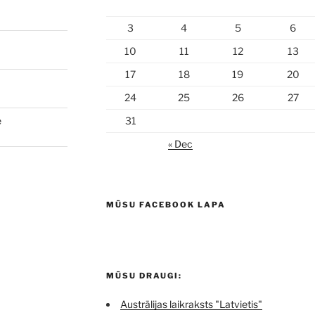
3
4
5
6
10
11
12
13
17
18
19
20
24
25
26
27
e
31
« Dec
MŪSU FACEBOOK LAPA
MŪSU DRAUGI:
Austrālijas laikraksts "Latvietis"