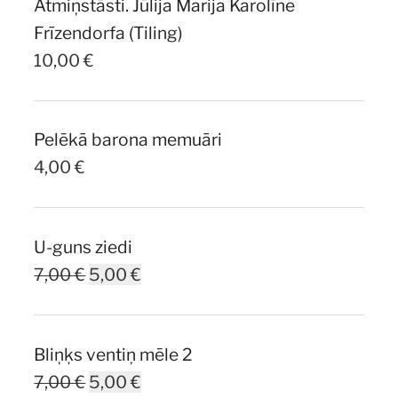
Atmiņstāsti. Jūlija Marija Karolīne
10,00 €.
7,00 €.
Frīzendorfa (Tiling)
10,00
€
Pelēkā barona memuāri
4,00
€
U-guns ziedi
Original
Current
7,00
€
5,00
€
price
price
was:
is:
Bliņķs ventiņ mēle 2
7,00 €.
5,00 €.
Original
Current
7,00
€
5,00
€