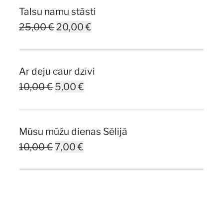
Talsu namu stāsti
Original
Current
25,00
€
20,00
€
price
price
was:
is:
Ar deju caur dzīvi
25,00 €.
20,00 €.
Original
Current
10,00
€
5,00
€
price
price
was:
is:
Mūsu mūžu dienas Sēlijā
10,00 €.
5,00 €.
Original
Current
10,00
€
7,00
€
price
price
was:
is:
10,00 €.
7,00 €.