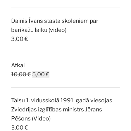
price
price
was:
is:
Dainis Īvāns stāsta skolēniem par
7,00 €.
5,00 €.
barikāžu laiku (video)
3,00
€
Atkal
Original
Current
10,00
€
5,00
€
price
price
was:
is:
Talsu 1. vidusskolā 1991. gadā viesojas
10,00 €.
5,00 €.
Zviedrijas izglītības ministrs Jērans
Pēšons (Video)
3,00
€