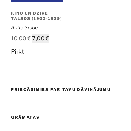
KINO UN DZĪVE
TALSOS (1902-1939)
Antra Grūbe
Original
Current
10,00
€
7,00
€
price
price
Pirkt
was:
is:
10,00 €.
7,00 €.
PRIECĀSIMIES PAR TAVU DĀVINĀJUMU
GRĀMATAS