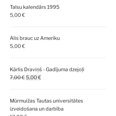
Talsu kalendārs 1995
5,00
€
Alis brauc uz Ameriku
5,00
€
Kārlis Draviņš - Gadījuma dzejoļi
Original
Current
7,00
€
5,00
€
price
price
was:
is:
Mūrmuižas Tautas universitātes
7,00 €.
5,00 €.
izveidošana un darbība