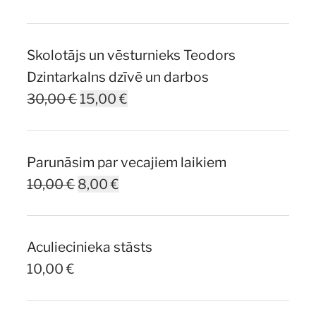
Skolotājs un vēsturnieks Teodors
Dzintarkalns dzīvē un darbos
Original
Current
30,00
€
15,00
€
price
price
was:
is:
Parunāsim par vecajiem laikiem
30,00 €.
15,00 €.
Original
Current
10,00
€
8,00
€
price
price
was:
is:
Aculiecinieka stāsts
10,00 €.
8,00 €.
10,00
€