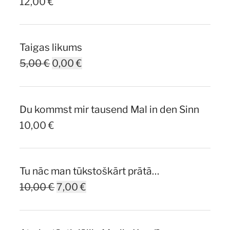
12,00
€
Taigas likums
Original
Current
5,00
€
0,00
€
price
price
was:
is:
Du kommst mir tausend Mal in den Sinn
5,00 €.
0,00 €.
10,00
€
Tu nāc man tūkstoškārt prātā…
Original
Current
10,00
€
7,00
€
price
price
was:
is: