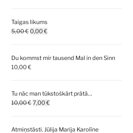
Taigas likums
Original
Current
5,00
€
0,00
€
price
price
was:
is:
Du kommst mir tausend Mal in den Sinn
5,00 €.
0,00 €.
10,00
€
Tu nāc man tūkstoškārt prātā…
Original
Current
10,00
€
7,00
€
price
price
was:
is:
Atmiņstāsti. Jūlija Marija Karolīne
10,00 €.
7,00 €.