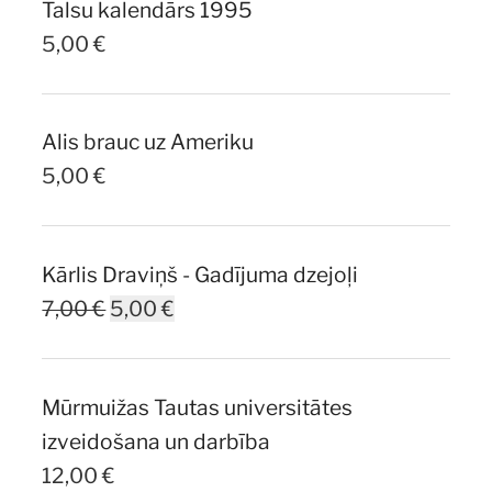
Talsu kalendārs 1995
5,00
€
Alis brauc uz Ameriku
5,00
€
Kārlis Draviņš - Gadījuma dzejoļi
Original
Current
7,00
€
5,00
€
price
price
was:
is:
Mūrmuižas Tautas universitātes
7,00 €.
5,00 €.
izveidošana un darbība
12,00
€