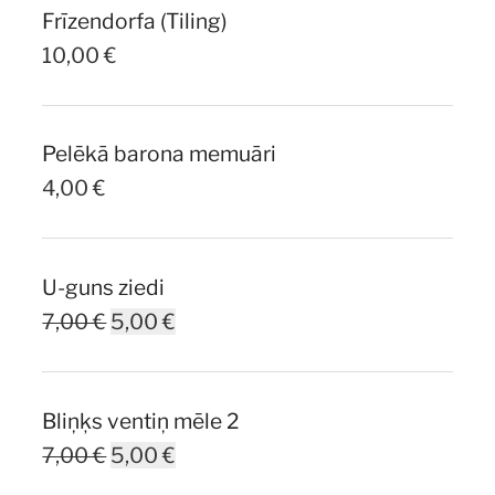
Frīzendorfa (Tiling)
10,00
€
Pelēkā barona memuāri
4,00
€
U-guns ziedi
Original
Current
7,00
€
5,00
€
price
price
was:
is:
Bliņķs ventiņ mēle 2
7,00 €.
5,00 €.
Original
Current
7,00
€
5,00
€
price
price