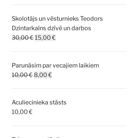
Skolotājs un vēsturnieks Teodors
Dzintarkalns dzīvē un darbos
Original
Current
30,00
€
15,00
€
price
price
was:
is:
Parunāsim par vecajiem laikiem
30,00 €.
15,00 €.
Original
Current
10,00
€
8,00
€
price
price
was:
is:
Aculiecinieka stāsts
10,00 €.
8,00 €.
10,00
€