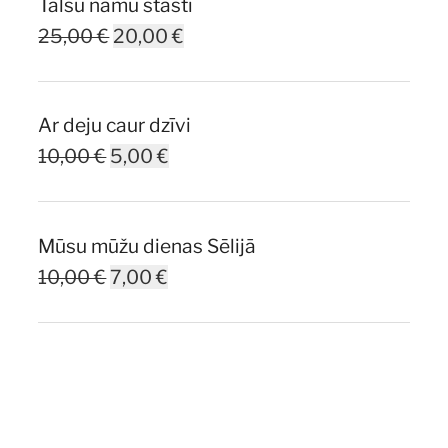
Talsu namu stāsti
Original
Current
25,00
€
20,00
€
price
price
was:
is:
Ar deju caur dzīvi
25,00 €.
20,00 €.
Original
Current
10,00
€
5,00
€
price
price
was:
is:
Mūsu mūžu dienas Sēlijā
10,00 €.
5,00 €.
Original
Current
10,00
€
7,00
€
price
price
was:
is:
10,00 €.
7,00 €.