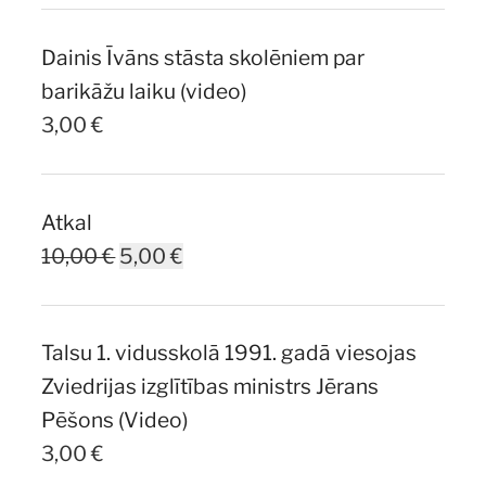
was:
is:
Dainis Īvāns stāsta skolēniem par
7,00 €.
5,00 €.
barikāžu laiku (video)
3,00
€
Atkal
Original
Current
10,00
€
5,00
€
price
price
was:
is:
Talsu 1. vidusskolā 1991. gadā viesojas
10,00 €.
5,00 €.
Zviedrijas izglītības ministrs Jērans
Pēšons (Video)
3,00
€