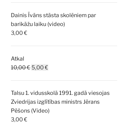
was:
is:
Dainis Īvāns stāsta skolēniem par
7,00 €.
5,00 €.
barikāžu laiku (video)
3,00
€
Atkal
Original
Current
10,00
€
5,00
€
price
price
was:
is:
Talsu 1. vidusskolā 1991. gadā viesojas
10,00 €.
5,00 €.
Zviedrijas izglītības ministrs Jērans
Pēšons (Video)
3,00
€