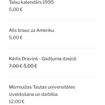
Talsu kalendārs 1995
5,00
€
Alis brauc uz Ameriku
5,00
€
Kārlis Draviņš - Gadījuma dzejoļi
Original
Current
7,00
€
5,00
€
price
price
was:
is:
Mūrmuižas Tautas universitātes
7,00 €.
5,00 €.
izveidošana un darbība
12,00
€