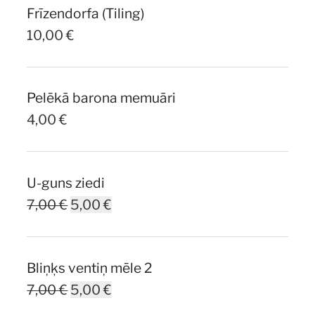
Frīzendorfa (Tiling)
10,00
€
Pelēkā barona memuāri
4,00
€
U-guns ziedi
Original
Current
7,00
€
5,00
€
price
price
was:
is:
Bliņķs ventiņ mēle 2
7,00 €.
5,00 €.
Original
Current
7,00
€
5,00
€
price
price