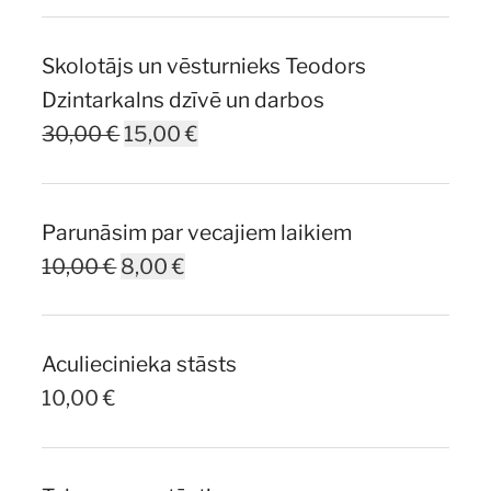
Skolotājs un vēsturnieks Teodors
Dzintarkalns dzīvē un darbos
Original
Current
30,00
€
15,00
€
price
price
was:
is:
Parunāsim par vecajiem laikiem
30,00 €.
15,00 €.
Original
Current
10,00
€
8,00
€
price
price
was:
is:
Aculiecinieka stāsts
10,00 €.
8,00 €.
10,00
€