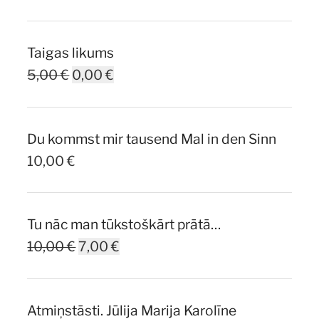
Taigas likums
Original
Current
5,00
€
0,00
€
price
price
was:
is:
Du kommst mir tausend Mal in den Sinn
5,00 €.
0,00 €.
10,00
€
Tu nāc man tūkstoškārt prātā…
Original
Current
10,00
€
7,00
€
price
price
was:
is:
Atmiņstāsti. Jūlija Marija Karolīne
10,00 €.
7,00 €.