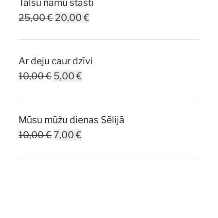
Talsu namu stāsti
Original
Current
25,00
€
20,00
€
price
price
was:
is:
Ar deju caur dzīvi
25,00 €.
20,00 €.
Original
Current
10,00
€
5,00
€
price
price
was:
is:
Mūsu mūžu dienas Sēlijā
10,00 €.
5,00 €.
Original
Current
10,00
€
7,00
€
price
price
was:
is:
10,00 €.
7,00 €.