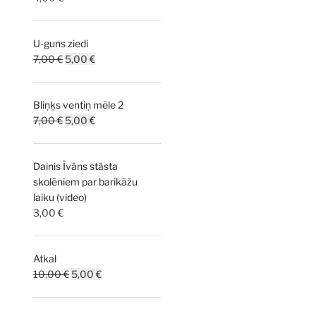
U-guns ziedi
Original
Current
7,00
€
5,00
€
price
price
was:
is:
Bliņķs ventiņ mēle 2
7,00 €.
5,00 €.
Original
Current
7,00
€
5,00
€
price
price
was:
is:
Dainis Īvāns stāsta
7,00 €.
5,00 €.
skolēniem par barikāžu
laiku (video)
3,00
€
Atkal
Original
Current
10,00
€
5,00
€
price
price
was:
is: