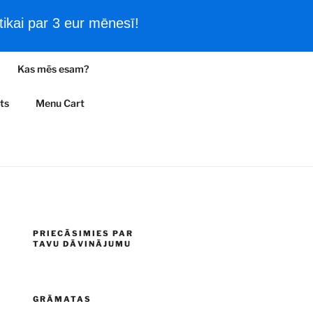
ikai par 3 eur mēnesī!
Filmas un vēsturiski kadri
Kas mēs esam?
A
ts
Menu Cart
PRIECĀSIMIES PAR
TAVU DĀVINĀJUMU
GRĀMATAS