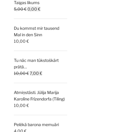
Taigas likums
Original
Current
5,00
€
0,00
€
price
price
was:
is:
Du kommst mir tausend
5,00 €.
0,00 €.
Mal in den Sinn
10,00
€
Tu nāc man tūkstoškārt
prātā…
Original
Current
10,00
€
7,00
€
price
price
was:
is:
Atmiņstāsti. Jūlija Marija
10,00 €.
7,00 €.
Karolīne Frīzendorfa (Tiling)
10,00
€
Pelēkā barona memuāri
4,00
€