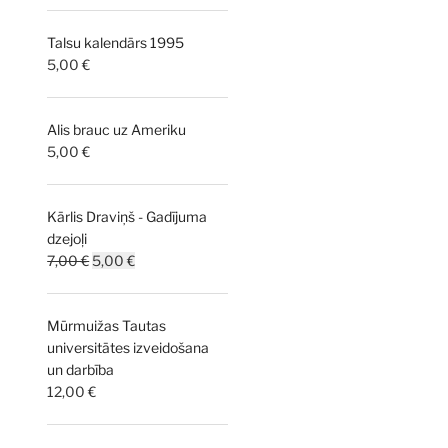
Talsu kalendārs 1995
5,00
€
Alis brauc uz Ameriku
5,00
€
Kārlis Draviņš - Gadījuma
dzejoļi
Original
Current
7,00
€
5,00
€
price
price
was:
is:
Mūrmuižas Tautas
7,00 €.
5,00 €.
universitātes izveidošana
un darbība
12,00
€