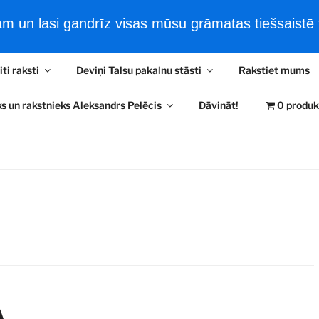
 un lasi gandrīz visas mūsu grāmatas tiešsaistē t
šsaistes filmas
Tiešsaistes e-Grāmatas
Jaunākās ziņas
iti raksti
Deviņi Talsu pakalnu stāsti
Rakstiet mums
RA PELĒČA LASĪTAV
s un rakstnieks Aleksandrs Pelēcis
Dāvināt!
0 produk
ļaudīm un kultūrvēsturi
A