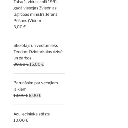
Talsu 1. vidusskolā 1991.
10,00 €.
5,00 €.
gadā viesojas Zviedrijas
izglītības ministrs Jērans
Pēšons (Video)
3,00
€
Skolotājs un vēsturnieks
Teodors Dzintarkalns dzīvē
un darbos
Original
Current
30,00
€
15,00
€
price
price
was:
is:
Parunāsim par vecajiem
30,00 €.
15,00 €.
laikiem
Original
Current
10,00
€
8,00
€
price
price
was:
is:
Aculiecinieka stāsts
10,00 €.
8,00 €.
10,00
€