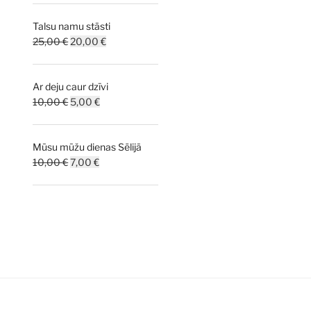
Talsu namu stāsti
Original
Current
25,00
€
20,00
€
price
price
was:
is:
Ar deju caur dzīvi
25,00 €.
20,00 €.
Original
Current
10,00
€
5,00
€
price
price
was:
is:
Mūsu mūžu dienas Sēlijā
10,00 €.
5,00 €.
Original
Current
10,00
€
7,00
€
price
price
was:
is:
10,00 €.
7,00 €.