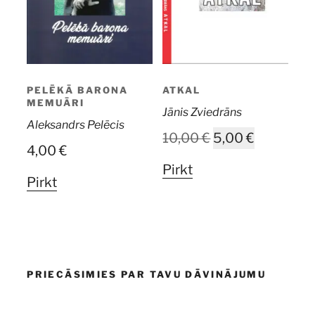
PELĒKĀ BARONA
ATKAL
MEMUĀRI
Jānis Zviedrāns
Aleksandrs Pelēcis
Original
Current
10,00
€
5,00
€
4,00
€
price
price
Pirkt
was:
is:
Pirkt
10,00 €.
5,00 €.
PRIECĀSIMIES PAR TAVU DĀVINĀJUMU