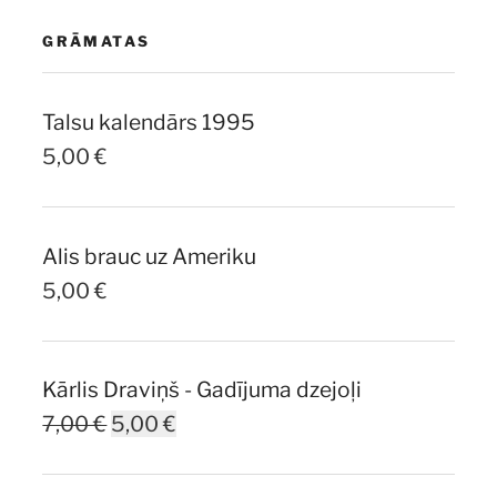
GRĀMATAS
Talsu kalendārs 1995
5,00
€
Alis brauc uz Ameriku
5,00
€
Kārlis Draviņš - Gadījuma dzejoļi
Original
Current
7,00
€
5,00
€
price
price
was:
is: