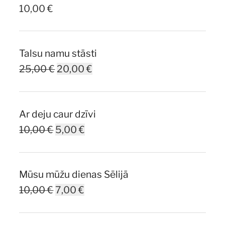
10,00
€
Talsu namu stāsti
Original
Current
25,00
€
20,00
€
price
price
was:
is:
Ar deju caur dzīvi
25,00 €.
20,00 €.
Original
Current
10,00
€
5,00
€
price
price
was:
is:
Mūsu mūžu dienas Sēlijā
10,00 €.
5,00 €.
Original
Current
10,00
€
7,00
€
price
price
was:
is: