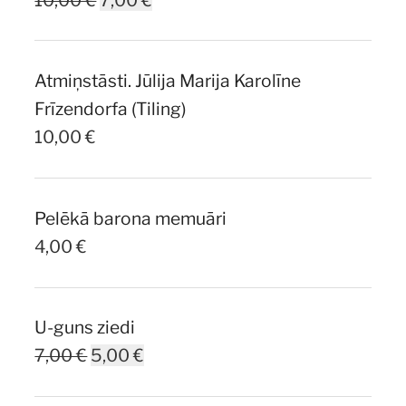
price
price
was:
is:
Atmiņstāsti. Jūlija Marija Karolīne
10,00 €.
7,00 €.
Frīzendorfa (Tiling)
10,00
€
Pelēkā barona memuāri
4,00
€
U-guns ziedi
Original
Current
7,00
€
5,00
€
price
price