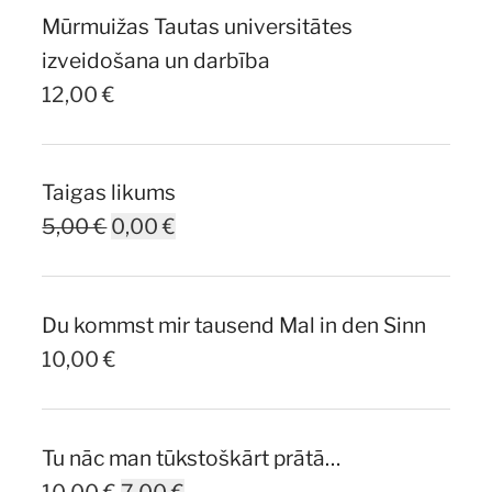
Mūrmuižas Tautas universitātes
7,00 €.
5,00 €.
izveidošana un darbība
12,00
€
Taigas likums
Original
Current
5,00
€
0,00
€
price
price
was:
is:
Du kommst mir tausend Mal in den Sinn
5,00 €.
0,00 €.
10,00
€
Tu nāc man tūkstoškārt prātā…
Original
Current
10,00
€
7,00
€