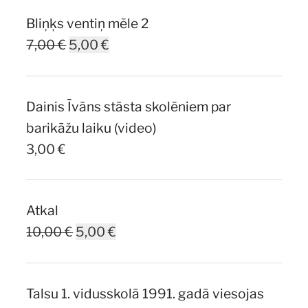
was:
is:
Bliņķs ventiņ mēle 2
7,00 €.
5,00 €.
Original
Current
7,00
€
5,00
€
price
price
was:
is:
Dainis Īvāns stāsta skolēniem par
7,00 €.
5,00 €.
barikāžu laiku (video)
3,00
€
Atkal
Original
Current
10,00
€
5,00
€
price
price
was:
is:
Talsu 1. vidusskolā 1991. gadā viesojas
10,00 €.
5,00 €.