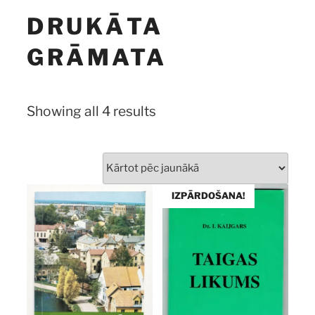
DRUKĀTA
GRĀMATA
Sorted
Showing all 4 results
by
latest
IZPĀRDOŠANA!