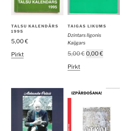
TAIGAS LIKUMS
TALSU KALENDĀRS
1995
Dzintars Ilgonis
5,00
€
Kaijgars
Original
Current
5,00
€
0,00
€
Pirkt
price
price
Pirkt
was:
is:
5,00 €.
0,00 €.
IZPĀRDOŠANA!