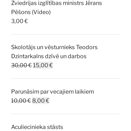
Zviedrijas izglītības ministrs Jērans
Pēšons (Video)
3,00
€
Skolotājs un vēsturnieks Teodors
Dzintarkalns dzīvē un darbos
Original
Current
30,00
€
15,00
€
price
price
was:
is:
Parunāsim par vecajiem laikiem
30,00 €.
15,00 €.
Original
Current
10,00
€
8,00
€
price
price
was:
is:
Aculiecinieka stāsts
10,00 €.
8,00 €.