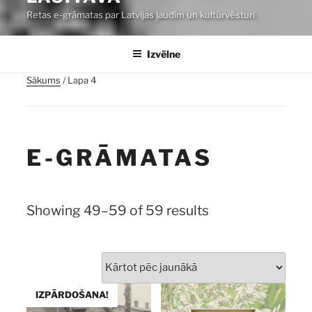
Retas e-grāmatas par Latvijas ļaudīm un kultūrvēsturi
Izvēlne
Sākums
/ Lapa 4
E-GRĀMATAS
Sorted
Showing 49–59 of 59 results
by
latest
IZPĀRDOŠANA!