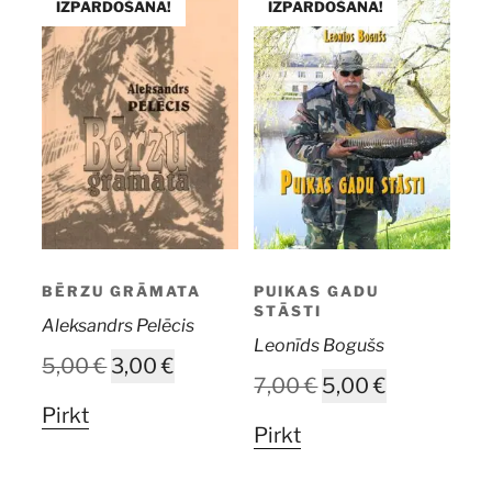
IZPĀRDOŠANA!
IZPĀRDOŠANA!
BĒRZU GRĀMATA
PUIKAS GADU
STĀSTI
Aleksandrs Pelēcis
Leonīds Bogušs
Original
Current
5,00
€
3,00
€
Original
Current
7,00
€
5,00
€
price
price
Pirkt
price
price
was:
is:
Pirkt
was:
is:
5,00 €.
3,00 €.
7,00 €.
5,00 €.