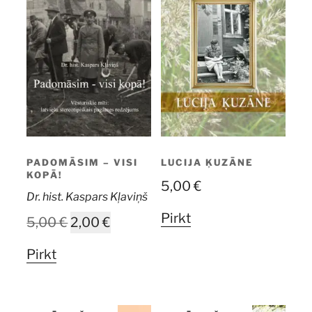
PADOMĀSIM – VISI
LUCIJA ĶUZĀNE
KOPĀ!
5,00
€
Dr. hist. Kaspars Kļaviņš
Pirkt
Original
Current
5,00
€
2,00
€
price
price
Pirkt
was:
is:
5,00 €.
2,00 €.