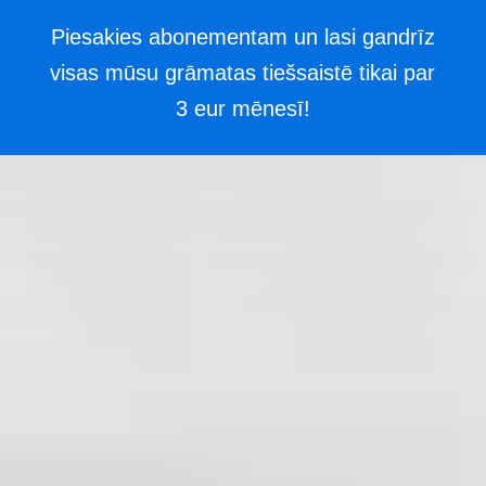
Piesakies abonementam un lasi gandrīz
visas mūsu grāmatas tiešsaistē tikai par
3 eur mēnesī!
Doties
uz
saturu