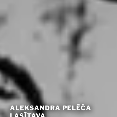
ALEKSANDRA PELĒČA
LASĪTAVA